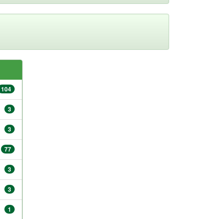
104
3
3
77
3
3
1