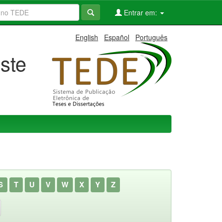
Entrar em:
English
Español
Português
ste
S
T
U
V
W
X
Y
Z