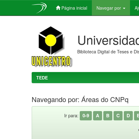
Página inicial
Navegar por
A
Skip
navigation
Universida
Biblioteca Digital de Teses e D
TEDE
Navegando por: Áreas do CNPq
0-9
A
B
C
D
Ir para: