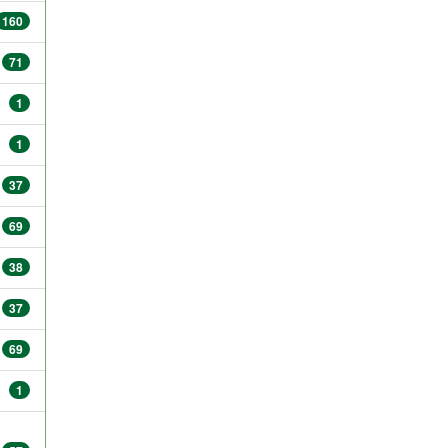
160
71
1
1
37
69
38
37
69
1