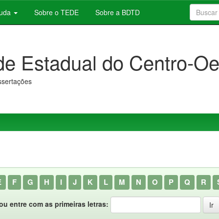
juda
Sobre o TEDE
Sobre a BDTD
de Estadual do Centro-Oe
issertações
E
F
G
H
I
J
K
L
M
N
O
P
Q
R
ou entre com as primeiras letras: