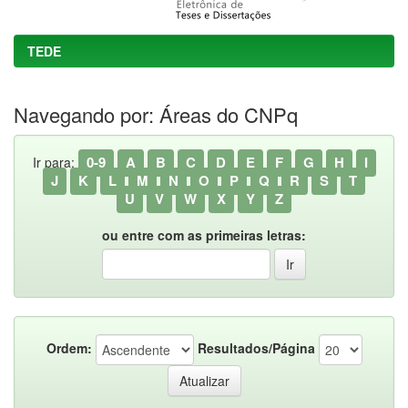
TEDE
Navegando por: Áreas do CNPq
0-9
A
B
C
D
E
F
G
H
I
Ir para:
J
K
L
M
N
O
P
Q
R
S
T
U
V
W
X
Y
Z
ou entre com as primeiras letras:
Ordem:
Resultados/Página