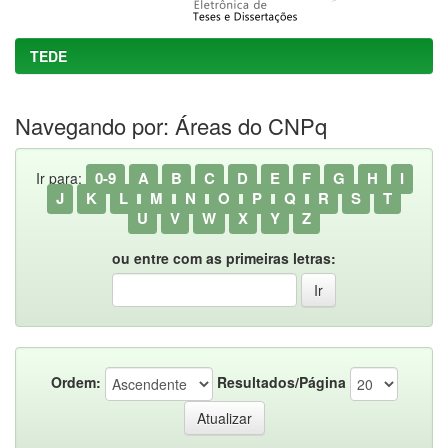
TEDE
Navegando por: Áreas do CNPq
0-9
A
B
C
D
E
F
G
H
I
Ir para:
J
K
L
M
N
O
P
Q
R
S
T
U
V
W
X
Y
Z
ou entre com as primeiras letras:
Ordem:
Resultados/Página