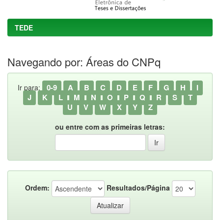
TEDE
Navegando por: Áreas do CNPq
0-9
A
B
C
D
E
F
G
H
I
Ir para:
J
K
L
M
N
O
P
Q
R
S
T
U
V
W
X
Y
Z
ou entre com as primeiras letras:
Ordem:
Resultados/Página