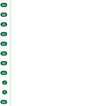
94
89
53
53
53
56
56
53
2
3
85