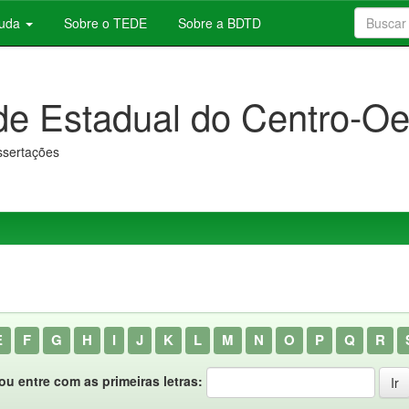
juda
Sobre o TEDE
Sobre a BDTD
de Estadual do Centro-Oe
issertações
E
F
G
H
I
J
K
L
M
N
O
P
Q
R
ou entre com as primeiras letras: