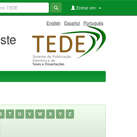
Entrar em:
English
Español
Português
ste
S
T
U
V
W
X
Y
Z