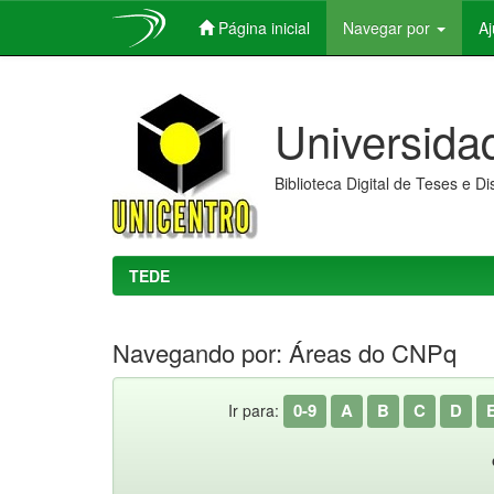
Página inicial
Navegar por
A
Skip
navigation
Universida
Biblioteca Digital de Teses e D
TEDE
Navegando por: Áreas do CNPq
0-9
A
B
C
D
Ir para: