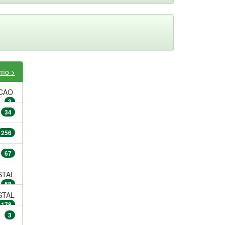
imo >
ACAO
3
34
256
67
STAL
58
STAL
178
3