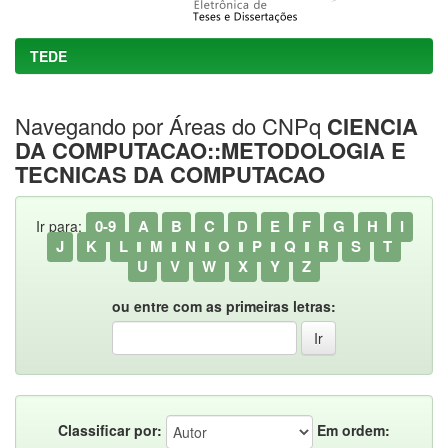
TEDE
Navegando por Áreas do CNPq
CIENCIA
DA COMPUTACAO::METODOLOGIA E
TECNICAS DA COMPUTACAO
0-9
A
B
C
D
E
F
G
H
I
Ir para:
J
K
L
M
N
O
P
Q
R
S
T
U
V
W
X
Y
Z
ou entre com as primeiras letras:
Classificar por:
Em ordem: