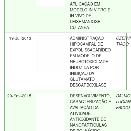
APLICAÇÃO EM
MODELO IN VITRO E
IN VIVO DE
LEISHMANIOSE
CUTÂNEA
19-Jul-2013
ADMINISTRAÇÃO
CZERVI
HIPOCAMPAL DE
TIAGO
EXPOLISSACARÍDEO
EM MODELO DE
NEUROTOXICIDADE
INDUZIDA POR
INIBIÇÃO DA
GLUTAMATO
DESCARBOXILASE
20-Fev-2015
DESENVOLVIMENTO,
DALMOL
CARACTERIZAÇÃO E
LUCIAN
AVALIAÇÃO DA
FACCO
ATIVIDADE
ANTIOXIDANTE DE
NANOPARTÍCULAS
DE POLI(ÁCIDO-