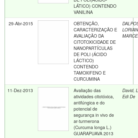
LÁTICO) CONTENDO
VANILINA
29-Abr-2015
OBTENÇÃO,
DALPO
CARACTERIZAÇÃO E
LORIA
AVALIAÇÃO DA
MARCE
CITOTOXICIDADE DE
NANOPARTÍCULAS
DE POLI (ÁCIDO
LÁCTICO)
CONTENDO
TAMOXIFENO E
CURCUMINA
11-Dez-2013
Avaliação das
David, L
atividades citotóxica,
Edi De
antifúngica e do
potencial de
segurança in vivo de
ar-turmerona
(Curcuma longa L.)
GUARAPUAVA 2013