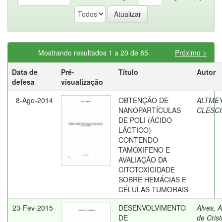
Mostrando resultados 1 a 20 de 85
Próximo >
Data de
Pré-
Título
Autor
defesa
visualização
8-Ago-2014
OBTENÇÃO DE
ALTME
NANOPARTÍCULAS
CLESCI
DE POLI (ÁCIDO
LÁCTICO)
CONTENDO
TAMOXIFENO E
AVALIAÇÃO DA
CITOTOXICIDADE
SOBRE HEMÁCIAS E
CÉLULAS TUMORAIS
23-Fev-2015
DESENVOLVIMENTO
Alves, A
DE
de Crist