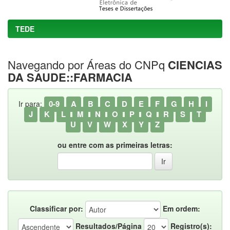
TEDE
Navegando por Áreas do CNPq
CIENCIAS
DA SAUDE::FARMACIA
0-9
A
B
C
D
E
F
G
H
I
Ir para:
J
K
L
M
N
O
P
Q
R
S
T
U
V
W
X
Y
Z
ou entre com as primeiras letras:
Classificar por:
Em ordem:
Resultados/Página
Registro(s):