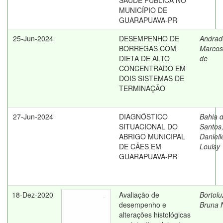
SAÚDE PÚBLICA NO
MUNICÍPIO DE
GUARAPUAVA-PR
25-Jun-2024
DESEMPENHO DE
Andrad
BORREGAS COM
Marcos
DIETA DE ALTO
de
CONCENTRADO EM
DOIS SISTEMAS DE
TERMINAÇÃO
27-Jun-2024
DIAGNÓSTICO
Bahia 
SITUACIONAL DO
Santos
ABRIGO MUNICIPAL
Daniell
DE CÃES EM
Louisy
GUARAPUAVA-PR
18-Dez-2020
Avaliação de
Bortolu
desempenho e
Bruna N
alterações histológicas