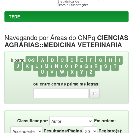
TEDE
Navegando por Áreas do CNPq
CIENCIAS
AGRARIAS::MEDICINA VETERINARIA
0-9
A
B
C
D
E
F
G
H
I
Ir para:
J
K
L
M
N
O
P
Q
R
S
T
U
V
W
X
Y
Z
ou entre com as primeiras letras:
Classificar por:
Em ordem:
Resultados/Página
Registro(s):