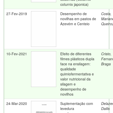
coturnix japonica)
27-Fev-2019
Desempenho de
Costa,
novilhas em pastos de
Marian
Azevém e Centeio
Queiro
10-Fev-2021
Efeito de diferentes
Cristo,
filmes plásticos dupla
Fernan
face na ensilagem:
Braga
qualidade
quimiofermentativa e
valor nutricional da
silagem e
desempenho de
novilhos
24-Mar-2020
Suplementação com
Delazer
levedura
Dailis