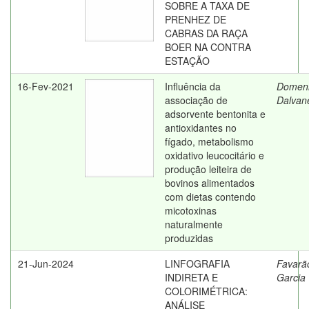
SOBRE A TAXA DE
PRENHEZ DE
CABRAS DA RAÇA
BOER NA CONTRA
ESTAÇÃO
16-Fev-2021
Influência da
Domeni
associação de
Dalvan
adsorvente bentonita e
antioxidantes no
fígado, metabolismo
oxidativo leucocitário e
produção leiteira de
bovinos alimentados
com dietas contendo
micotoxinas
naturalmente
produzidas
21-Jun-2024
LINFOGRAFIA
Favarão
INDIRETA E
Garcia
COLORIMÉTRICA:
ANÁLISE