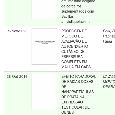
em intestino delgado
de cordeiros
suplementados com
Bacillus
amyloliquefaciens
9-Nov-2023
PROPOSTA DE
Bryk, 
MÉTODO DE
Raphae
AVALIAÇÃO DE
Paula
AUTOENXERTO
CUTÂNEO DE
ESPESSURA
COMPLETA EM
MALHA EM CÃES
28-Out-2016
EFEITO PARADOXAL
CAVALL
DE BAIXAS DOSES
MÔNIC
DE
DEGR
NANOPARTÍCULAS
DE PRATA NA
EXPRESSÃO
TESTICULAR DE
GENES