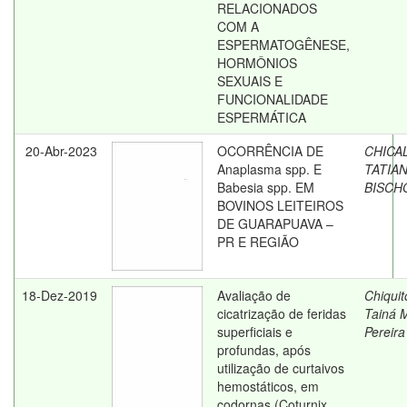
RELACIONADOS
COM A
ESPERMATOGÊNESE,
HORMÔNIOS
SEXUAIS E
FUNCIONALIDADE
ESPERMÁTICA
20-Abr-2023
OCORRÊNCIA DE
CHICAL
Anaplasma spp. E
TATIA
Babesia spp. EM
BISCH
BOVINOS LEITEIROS
DE GUARAPUAVA –
PR E REGIÃO
18-Dez-2019
Avaliação de
Chiquit
cicatrização de feridas
Tainá 
superficiais e
Pereira
profundas, após
utilização de curtaivos
hemostáticos, em
codornas (Coturnix