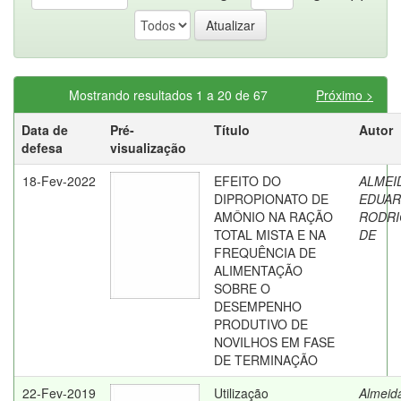
Mostrando resultados 1 a 20 de 67
Próximo >
Data de
Pré-
Título
Autor
defesa
visualização
18-Fev-2022
EFEITO DO
ALMEI
DIPROPIONATO DE
EDUA
AMÔNIO NA RAÇÃO
RODRI
TOTAL MISTA E NA
DE
FREQUÊNCIA DE
ALIMENTAÇÃO
SOBRE O
DESEMPENHO
PRODUTIVO DE
NOVILHOS EM FASE
DE TERMINAÇÃO
22-Fev-2019
Utilização
Almeid