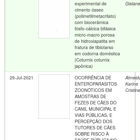
experimental de
Gislan
cimento ósseo
(polimetilmetacrilato)
com biocerâmica
fósfo-cálcica bifásica
micro-macro porosa
de hidroxiapatita em
fratura de tibiotarso
em codorna doméstica
(Coturnix coturnix
japônica)
29-Jul-2021
OCORRÊNCIA DE
Almeid
ENTEROPARASITOS
Karine
ZOONÓTICOS EM
Cristin
AMOSTRAS DE
FEZES DE CÃES DO
CANIL MUNICIPAL E
VIAS PÚBLICAS, E
PERCEPÇÃO DOS
TUTORES DE CÃES
SOBRE RISCO À