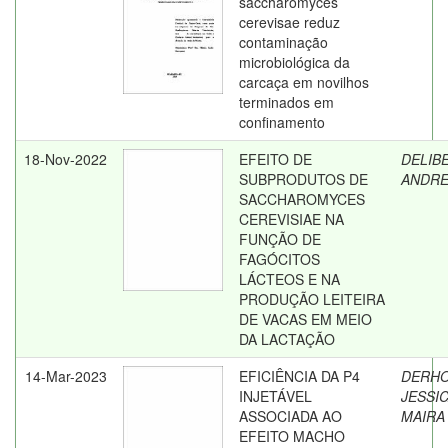
saccharomyces
cerevisae reduz
contaminação
microbiológica da
carcaça em novilhos
terminados em
confinamento
18-Nov-2022
EFEITO DE
DELIBE
SUBPRODUTOS DE
ANDRE
SACCHAROMYCES
CEREVISIAE NA
FUNÇÃO DE
FAGÓCITOS
LÁCTEOS E NA
PRODUÇÃO LEITEIRA
DE VACAS EM MEIO
DA LACTAÇÃO
14-Mar-2023
EFICIÊNCIA DA P4
DERHO
INJETÁVEL
JESSI
ASSOCIADA AO
MAIRA
EFEITO MACHO