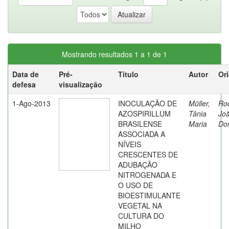
Mostrando resultados 1 a 1 de 1
Data de
Pré-
Título
Autor
Or
defesa
visualização
1-Ago-2013
INOCULAÇÃO DE
Müller,
Rod
AZOSPIRILLUM
Tânia
Jo
BRASILENSE
Maria
Do
ASSOCIADA A
NÍVEIS
CRESCENTES DE
ADUBAÇÃO
NITROGENADA E
O USO DE
BIOESTIMULANTE
VEGETAL NA
CULTURA DO
MILHO