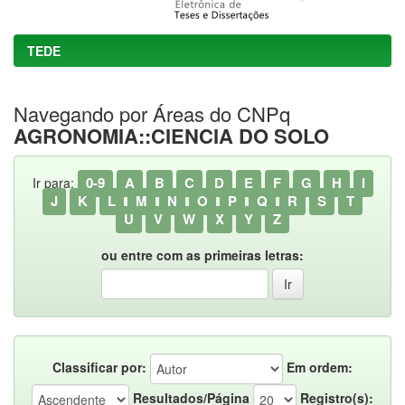
TEDE
Navegando por Áreas do CNPq
AGRONOMIA::CIENCIA DO SOLO
0-9
A
B
C
D
E
F
G
H
I
Ir para:
J
K
L
M
N
O
P
Q
R
S
T
U
V
W
X
Y
Z
ou entre com as primeiras letras:
Classificar por:
Em ordem:
Resultados/Página
Registro(s):