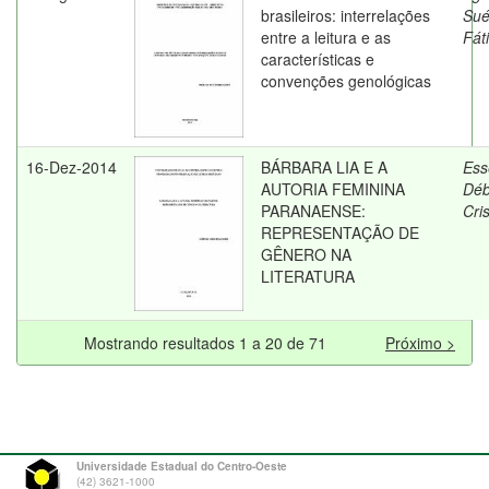
brasileiros: interrelações
Sué
entre a leitura e as
Fát
características e
convenções genológicas
16-Dez-2014
BÁRBARA LIA E A
Ess
AUTORIA FEMININA
Déb
PARANAENSE:
Cris
REPRESENTAÇÃO DE
GÊNERO NA
LITERATURA
Mostrando resultados 1 a 20 de 71
Próximo >
Universidade Estadual do Centro-Oeste
(42) 3621-1000