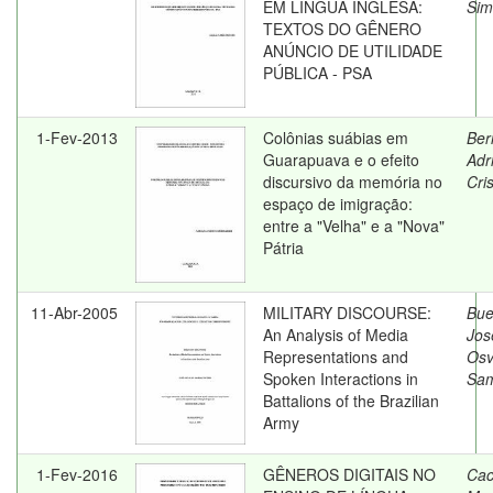
EM LÍNGUA INGLESA:
Sim
TEXTOS DO GÊNERO
ANÚNCIO DE UTILIDADE
PÚBLICA - PSA
1-Fev-2013
Colônias suábias em
Ber
Guarapuava e o efeito
Adr
discursivo da memória no
Cris
espaço de imigração:
entre a "Velha" e a "Nova"
Pátria
11-Abr-2005
MILITARY DISCOURSE:
Bue
An Analysis of Media
Jos
Representations and
Osv
Spoken Interactions in
Sam
Battalions of the Brazilian
Army
1-Fev-2016
GÊNEROS DIGITAIS NO
Cac