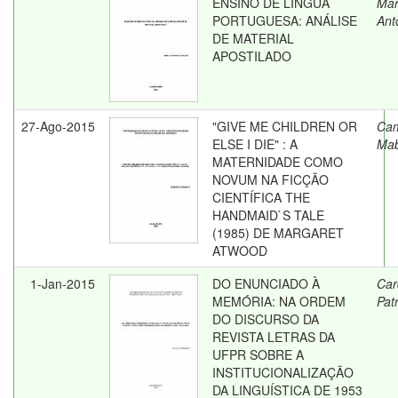
ENSINO DE LÍNGUA
Mar
PORTUGUESA: ANÁLISE
Ant
DE MATERIAL
APOSTILADO
27-Ago-2015
"GIVE ME CHILDREN OR
Cam
ELSE I DIE" : A
Mab
MATERNIDADE COMO
NOVUM NA FICÇÃO
CIENTÍFICA THE
HANDMAID`S TALE
(1985) DE MARGARET
ATWOOD
1-Jan-2015
DO ENUNCIADO À
Car
MEMÓRIA: NA ORDEM
Patr
DO DISCURSO DA
REVISTA LETRAS DA
UFPR SOBRE A
INSTITUCIONALIZAÇÃO
DA LINGUÍSTICA DE 1953