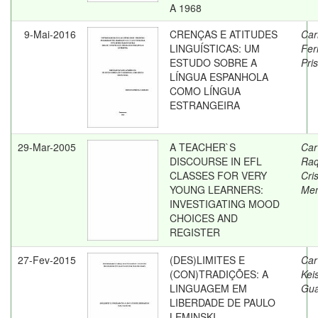
A 1968
9-Mai-2016
CRENÇAS E ATITUDES
Car
LINGUÍSTICAS: UM
Fer
ESTUDO SOBRE A
Pris
LÍNGUA ESPANHOLA
COMO LÍNGUA
ESTRANGEIRA
29-Mar-2005
A TEACHER`S
Car
DISCOURSE IN EFL
Raq
CLASSES FOR VERY
Cris
YOUNG LEARNERS:
Men
INVESTIGATING MOOD
CHOICES AND
REGISTER
27-Fev-2015
(DES)LIMITES E
Carv
(CON)TRADIÇÕES: A
Kei
LINGUAGEM EM
Gua
LIBERDADE DE PAULO
LEMINSKI