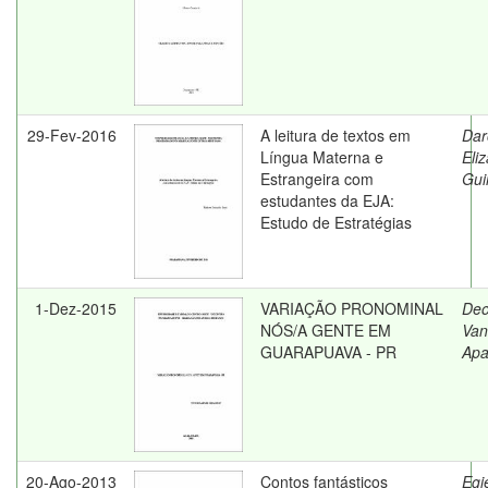
29-Fev-2016
A leitura de textos em
Dar
Língua Materna e
Eli
Estrangeira com
Gui
estudantes da EJA:
Estudo de Estratégias
1-Dez-2015
VARIAÇÃO PRONOMINAL
Deo
NÓS/A GENTE EM
Van
GUARAPUAVA - PR
Apa
20-Ago-2013
Contos fantásticos
Egie