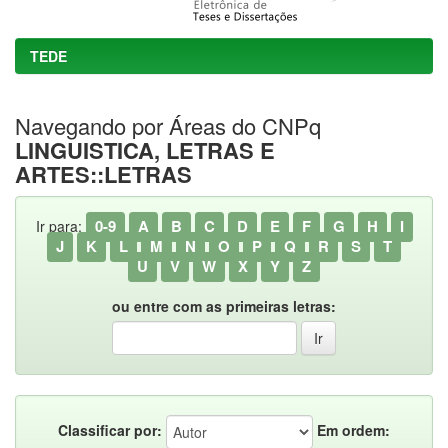
TEDE
Navegando por Áreas do CNPq
LINGUISTICA, LETRAS E
ARTES::LETRAS
0-9
A
B
C
D
E
F
G
H
I
Ir para:
J
K
L
M
N
O
P
Q
R
S
T
U
V
W
X
Y
Z
ou entre com as primeiras letras:
Classificar por:
Em ordem: