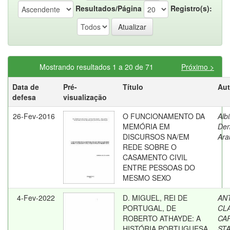
Resultados/Página
Registro(s):
Mostrando resultados 1 a 20 de 71
Próximo >
Data de
Pré-
Título
Aut
defesa
visualização
26-Fev-2016
O FUNCIONAMENTO DA
Alb
MEMÓRIA EM
Den
DISCURSOS NA/EM
Ara
REDE SOBRE O
CASAMENTO CIVIL
ENTRE PESSOAS DO
MESMO SEXO
4-Fev-2022
D. MIGUEL, REI DE
AN
PORTUGAL, DE
CL
ROBERTO ATHAYDE: A
CA
HISTÓRIA PORTUGUESA
STA