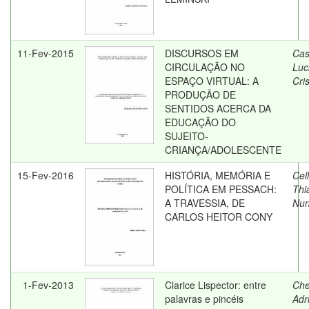
11-Fev-2015
DISCURSOS EM
Cas
CIRCULAÇÃO NO
Luc
ESPAÇO VIRTUAL: A
Cri
PRODUÇÃO DE
SENTIDOS ACERCA DA
EDUCAÇÃO DO
SUJEITO-
CRIANÇA/ADOLESCENTE
15-Fev-2016
HISTÓRIA, MEMÓRIA E
Cell
POLÍTICA EM PESSACH:
Thi
A TRAVESSIA, DE
Nu
CARLOS HEITOR CONY
1-Fev-2013
Clarice Lispector: entre
Che
palavras e pincéis
Adr