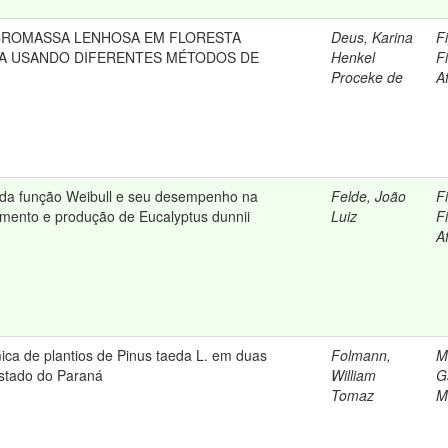
CROMASSA LENHOSA EM FLORESTA
Deus, Karina
F
A USANDO DIFERENTES MÉTODOS DE
Henkel
Fi
Proceke de
A
 da função Weibull e seu desempenho na
Felde, João
F
mento e produção de Eucalyptus dunnii
Luiz
Fi
A
ica de plantios de Pinus taeda L. em duas
Folmann,
M
stado do Paraná
William
G
Tomaz
M