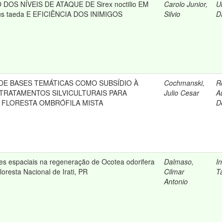
OS NÍVEIS DE ATAQUE DE Sirex noctilio EM
Carolo Junior,
U
s taeda E EFICIÊNCIA DOS INIMIGOS
Silvio
D
E BASES TEMÁTICAS COMO SUBSÍDIO À
Cochmanski,
R
TRATAMENTOS SILVICULTURAIS PARA
Julio Cesar
A
FLORESTA OMBRÓFILA MISTA
D
es espaciais na regeneração de Ocotea odorifera
Dalmaso,
I
loresta Nacional de Irati, PR
Cilmar
T
Antonio