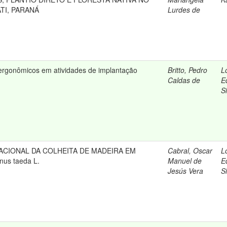
ATI, PARANÁ
Lurdes de
 ergonômicos em atividades de implantação
Britto, Pedro
L
Caldas de
E
Si
ACIONAL DA COLHEITA DE MADEIRA EM
Cabral, Oscar
L
us taeda L.
Manuel de
E
Jesús Vera
Si