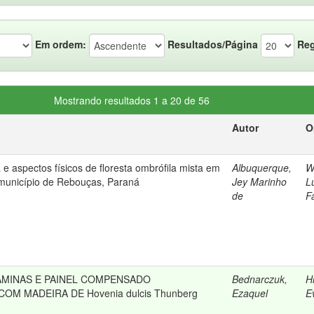
Em ordem:
Resultados/Página
Reg
Mostrando resultados 1 a 20 de 56
Autor
O
ra e aspectos físicos de floresta ombrófila mista em
Albuquerque,
W
 município de Rebouças, Paraná
Jey Marinho
L
de
F
MINAS E PAINEL COMPENSADO
Bednarczuk,
Hi
OM MADEIRA DE Hovenia dulcis Thunberg
Ezaquel
E