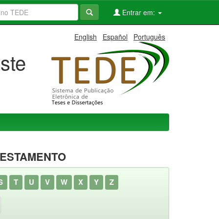
Entrar em:
English
Español
Português
ste
RESTAMENTO
S
T
U
V
W
X
Y
Z