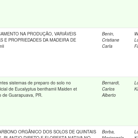
ÇAMENTO NA PRODUÇÃO, VARIÁVEIS
Benin,
W
 E PROPRIEDADES DA MADEIRA DE
Cristiane
L
ii
Carla
F
entes sistemas de preparo do solo no
Bernardi,
L
icial de Eucalyptus benthamii Maiden et
Carlos
K
o de Guarapuava, PR.
Alberto
CARBONO ORGÂNICO DOS SOLOS DE QUINTAIS
Borba,
L
, PLANTIO DIRETO E FLORESTA NATIVA NO
Mariangela
K