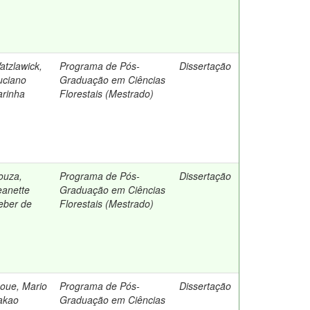
atzlawick,
Programa de Pós-
Dissertação
uciano
Graduação em Ciências
arinha
Florestais (Mestrado)
ouza,
Programa de Pós-
Dissertação
eanette
Graduação em Ciências
eber de
Florestais (Mestrado)
noue, Mario
Programa de Pós-
Dissertação
akao
Graduação em Ciências