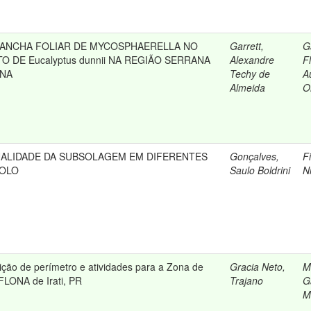
MANCHA FOLIAR DE MYCOSPHAERELLA NO
Garrett,
G
 DE Eucalyptus dunnii NA REGIÃO SERRANA
Alexandre
F
INA
Techy de
A
Almeida
Ol
UALIDADE DA SUBSOLAGEM EM DIFERENTES
Gonçalves,
Fi
SOLO
Saulo Boldrini
N
nição de perímetro e atividades para a Zona de
Gracia Neto,
M
FLONA de Irati, PR
Trajano
G
M