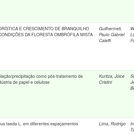
RÍSTICA E CRESCIMENTO DE BRANQUILHO
Guilhermeti,
W
CONDIÇÕES DA FLORESTA OMBRÓFILA MISTA
Paulo Gabriel
L
Caleffi
F
lação/precipitação como pós-tratamento de
Kuritza, Jóice
S
ústria de papel e celulose
Cristini
J
B
nus taeda L. em diferentes espaçamentos
Lima, Rodrigo
I
T