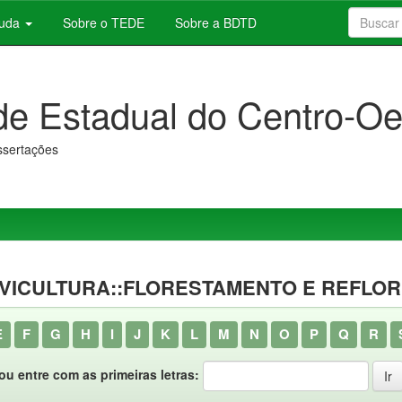
juda
Sobre o TEDE
Sobre a BDTD
de Estadual do Centro-Oe
issertações
LVICULTURA::FLORESTAMENTO E REFLO
E
F
G
H
I
J
K
L
M
N
O
P
Q
R
ou entre com as primeiras letras: