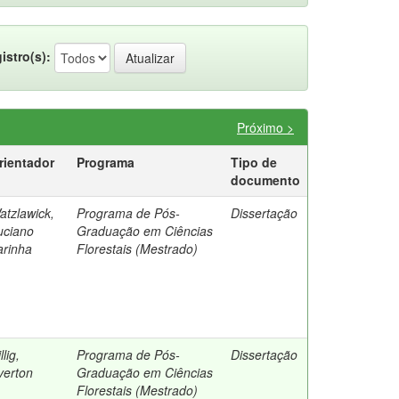
istro(s):
Próximo >
rientador
Programa
Tipo de
documento
atzlawick,
Programa de Pós-
Dissertação
uciano
Graduação em Ciências
arinha
Florestais (Mestrado)
llig,
Programa de Pós-
Dissertação
verton
Graduação em Ciências
Florestais (Mestrado)