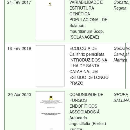
24-Fev-2017
VARIABILIDADE E
Gobatto,
ESTRUTURA
Regina
GENÉTICA
POPULACIONAL DE
Solanum
mauritianum Scop.
(SOLANACEAE)
18-Fev-2019
ECOLOGIA DE
Gonzale
Callithrix penicillata
Carvajal,
INTRODUZIDOS NA
Maritza
ILHA DE SANTA
CATARINA: UM
ESTUDO DE LONGO
PRAZO
30-Abr-2020
COMUNIDADE DE
GROFF, 
FUNGOS
BALLMA
ENDOFÍTICOS
ASSOCIADOS Á
Araucaria
angustifolia (Bertol.)
Kuntze