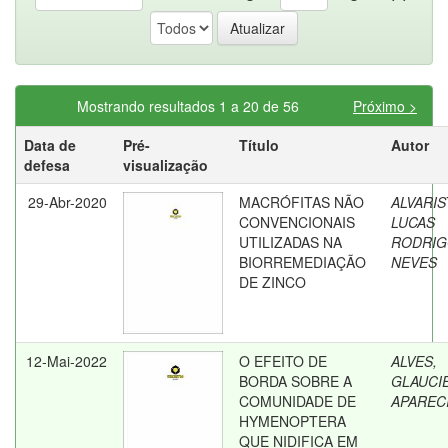
Mostrando resultados 1 a 20 de 56
Próximo >
Data de
Pré-
Título
Autor
defesa
visualização
29-Abr-2020
MACRÓFITAS NÃO
ALVARIS
CONVENCIONAIS
LUCAS
UTILIZADAS NA
RODRI
BIORREMEDIAÇÃO
NEVES
DE ZINCO
12-Mai-2022
O EFEITO DE
ALVES,
BORDA SOBRE A
GLAUCIE
COMUNIDADE DE
APAREC
HYMENOPTERA
QUE NIDIFICA EM