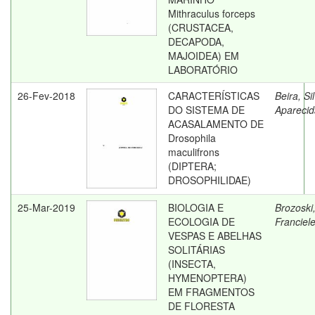
Mithraculus forceps
(CRUSTACEA,
DECAPODA,
MAJOIDEA) EM
LABORATÓRIO
26-Fev-2018
CARACTERÍSTICAS
Beira, Si
DO SISTEMA DE
Aparecid
ACASALAMENTO DE
Drosophila
maculifrons
(DIPTERA;
DROSOPHILIDAE)
25-Mar-2019
BIOLOGIA E
Brozoski
ECOLOGIA DE
Franciel
VESPAS E ABELHAS
SOLITÁRIAS
(INSECTA,
HYMENOPTERA)
EM FRAGMENTOS
DE FLORESTA