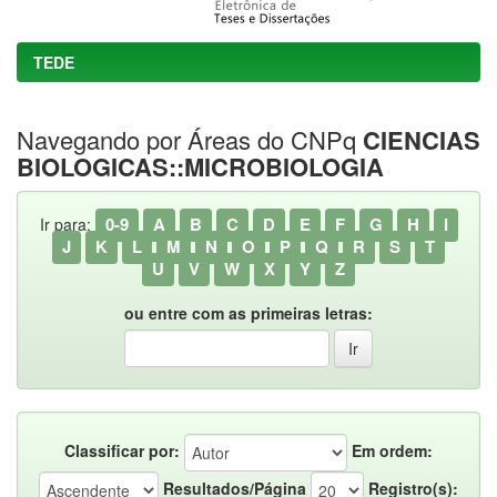
TEDE
Navegando por Áreas do CNPq
CIENCIAS
BIOLOGICAS::MICROBIOLOGIA
0-9
A
B
C
D
E
F
G
H
I
Ir para:
J
K
L
M
N
O
P
Q
R
S
T
U
V
W
X
Y
Z
ou entre com as primeiras letras:
Classificar por:
Em ordem:
Resultados/Página
Registro(s):