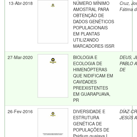
13-Abr-2018
NÚMERO MÍNIMO
Cruz, Jo
AMOSTRAL PARA
Fátima d
OBTENÇÃO DE
DADOS GENÉTICOS
POPULACIONAIS
EM PLANTAS
UTILIZANDO
MARCADORES ISSR
27-Mar-2020
BIOLOGIA E
DEUS, J
ECOLOGIA DE
PABLO 
HIMENÓPTERAS
DE
QUE NIDIFICAM EM
CAVIDADES
PREEXISTENTES
EM GUARAPUAVA,
PR
26-Fev-2016
DIVERSIDADE E
DÍAZ-CR
ESTRUTURA
JESÚS 
GENÉTICA DE
POPULAÇÕES DE
Psidium guajava L.