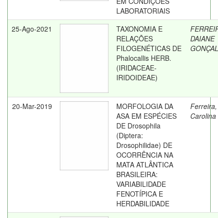
EM CONDIÇÕES
LABORATORIAIS
25-Ago-2021
TAXONOMIA E
FERREI
RELAÇÕES
DAIANE
FILOGENÉTICAS DE
GONÇAL
Phalocallis HERB.
(IRIDACEAE-
IRIDOIDEAE)
20-Mar-2019
MORFOLOGIA DA
Ferreira,
ASA EM ESPÉCIES
Carolina
DE Drosophila
(Diptera:
Drosophilidae) DE
OCORRÊNCIA NA
MATA ATLÂNTICA
BRASILEIRA:
VARIABILIDADE
FENOTÍPICA E
HERDABILIDADE