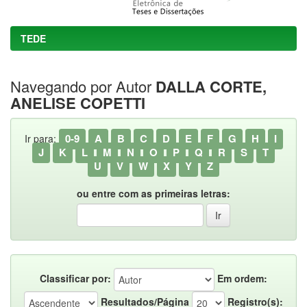
TEDE
Navegando por Autor
DALLA CORTE,
ANELISE COPETTI
0-9
A
B
C
D
E
F
G
H
I
Ir para:
J
K
L
M
N
O
P
Q
R
S
T
U
V
W
X
Y
Z
ou entre com as primeiras letras:
Classificar por:
Em ordem:
Resultados/Página
Registro(s):