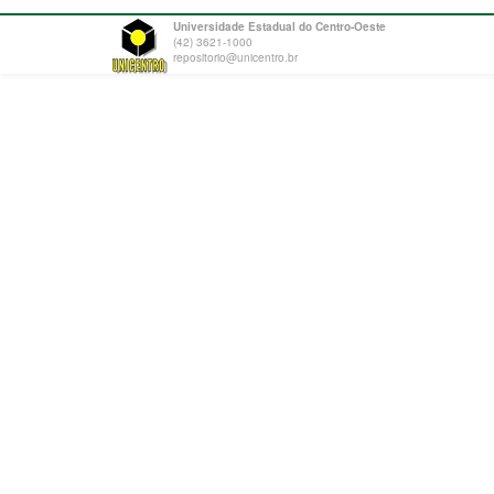
Universidade Estadual do Centro-Oeste
(42) 3621-1000
repositorio@unicentro.br