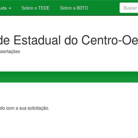
juda
Sobre o TEDE
Sobre a BDTD
de Estadual do Centro-Oe
issertações
do com a sua solicitação.