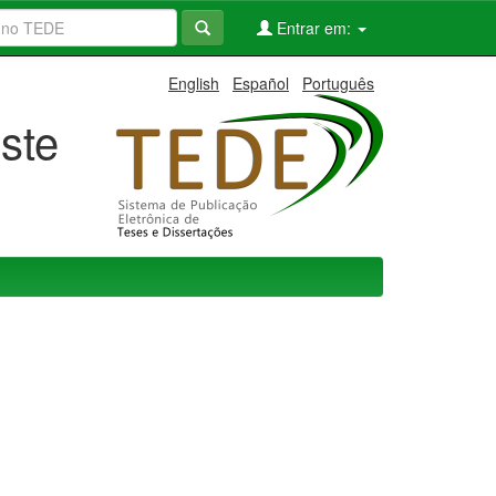
Entrar em:
English
Español
Português
ste