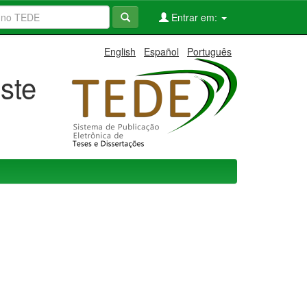
Entrar em:
English
Español
Português
ste