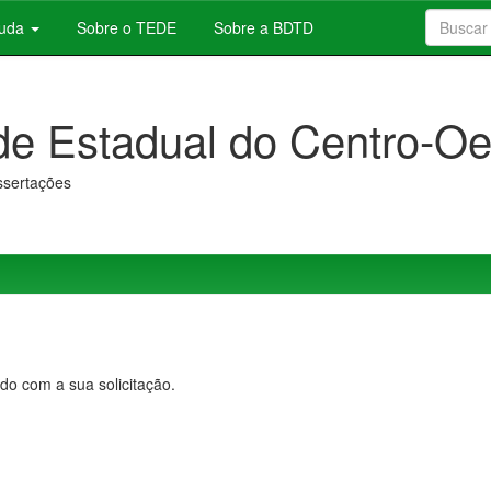
juda
Sobre o TEDE
Sobre a BDTD
de Estadual do Centro-Oe
issertações
do com a sua solicitação.