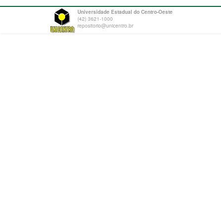
Universidade Estadual do Centro-Oeste
(42) 3621-1000
repositorio@unicentro.br