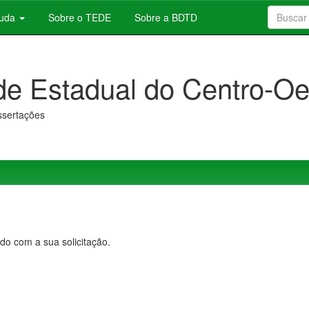
juda
Sobre o TEDE
Sobre a BDTD
de Estadual do Centro-Oe
issertações
do com a sua solicitação.