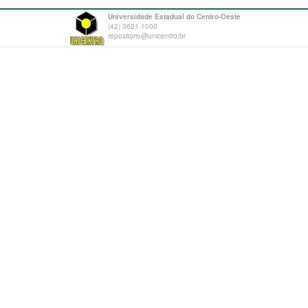
Universidade Estadual do Centro-Oeste
(42) 3621-1000
repositorio@unicentro.br