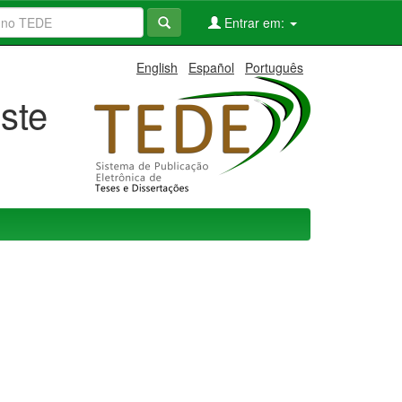
Entrar em:
English
Español
Português
ste