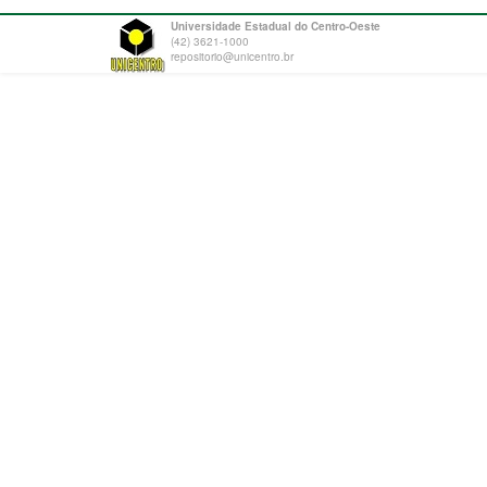
Universidade Estadual do Centro-Oeste
(42) 3621-1000
repositorio@unicentro.br