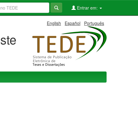
Entrar em:
English
Español
Português
ste