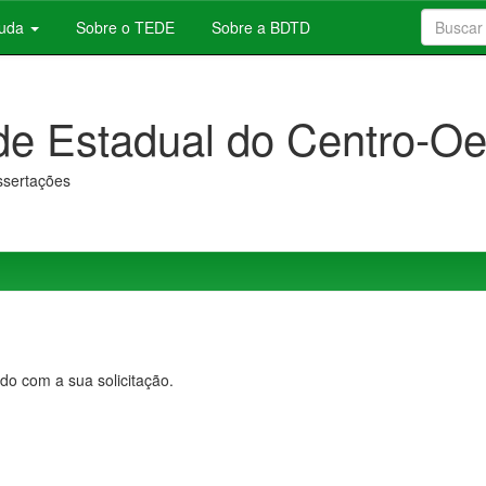
juda
Sobre o TEDE
Sobre a BDTD
de Estadual do Centro-Oe
issertações
do com a sua solicitação.