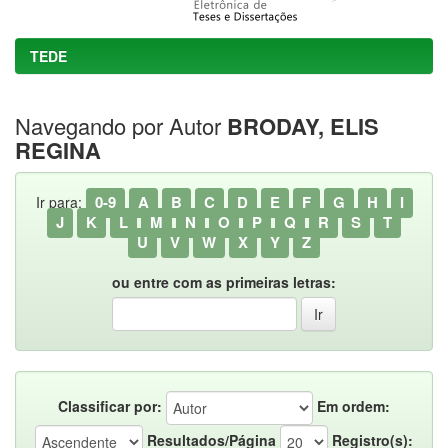
TEDE
Navegando por Autor
BRODAY, ELIS
REGINA
0-9
A
B
C
D
E
F
G
H
I
Ir para:
J
K
L
M
N
O
P
Q
R
S
T
U
V
W
X
Y
Z
ou entre com as primeiras letras:
Classificar por:
Em ordem:
Resultados/Página
Registro(s):