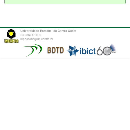
Universidade Estadual do Centro-Oeste
(42) 3621-1000
repositorio@unicentro.br