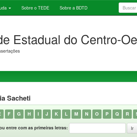
juda
Sobre o TEDE
Sobre a BDTD
de Estadual do Centro-Oe
issertações
ia Sacheti
E
F
G
H
I
J
K
L
M
N
O
P
Q
R
ou entre com as primeiras letras: