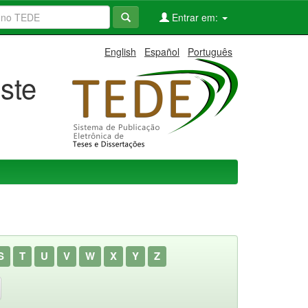
Entrar em:
English
Español
Português
ste
S
T
U
V
W
X
Y
Z