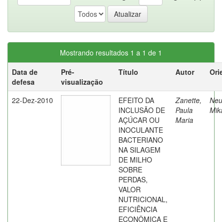
Mostrando resultados 1 a 1 de 1
Data de
Pré-
Título
Autor
Ori
defesa
visualização
22-Dez-2010
EFEITO DA
Zanette,
Neu
INCLUSÃO DE
Paula
Mik
AÇÚCAR OU
Maria
INOCULANTE
BACTERIANO
NA SILAGEM
DE MILHO
SOBRE
PERDAS,
VALOR
NUTRICIONAL,
EFICIÊNCIA
ECONÔMICA E