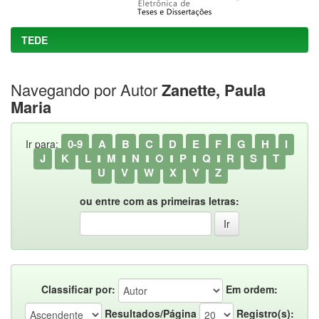
TEDE
Navegando por Autor
Zanette, Paula
Maria
0-9
A
B
C
D
E
F
G
H
I
Ir para:
J
K
L
M
N
O
P
Q
R
S
T
U
V
W
X
Y
Z
ou entre com as primeiras letras:
Classificar por:
Em ordem:
Resultados/Página
Registro(s):