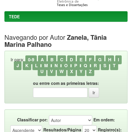
TEDE
Navegando por Autor
Zanela, Tânia
Marina Palhano
0-9
A
B
C
D
E
F
G
H
I
Ir para:
J
K
L
M
N
O
P
Q
R
S
T
U
V
W
X
Y
Z
ou entre com as primeiras letras:
Classificar por:
Em ordem:
Resultados/Página
Registro(s):