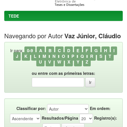
TEDE
Navegando por Autor
Vaz Júnior, Cláudio
0-9
A
B
C
D
E
F
G
H
I
Ir para:
J
K
L
M
N
O
P
Q
R
S
T
U
V
W
X
Y
Z
ou entre com as primeiras letras:
Classificar por:
Em ordem:
Resultados/Página
Registro(s):