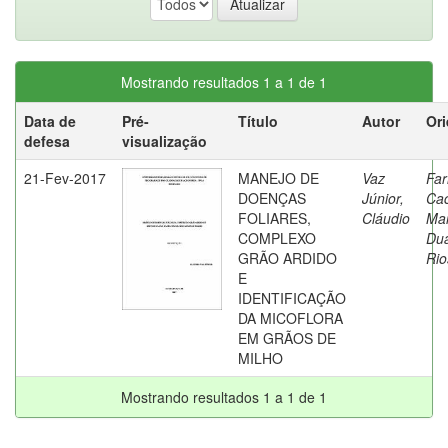
Mostrando resultados 1 a 1 de 1
Data de
Pré-
Título
Autor
Ori
defesa
visualização
21-Fev-2017
MANEJO DE
Vaz
Far
DOENÇAS
Júnior,
Cac
FOLIARES,
Cláudio
Mar
COMPLEXO
Dua
GRÃO ARDIDO
Rio
E
IDENTIFICAÇÃO
DA MICOFLORA
EM GRÃOS DE
MILHO
Mostrando resultados 1 a 1 de 1