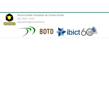
Universidade Estadual do Centro-Oeste
(42) 3621-1000
repositorio@unicentro.br