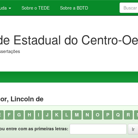
juda
Sobre o TEDE
Sobre a BDTD
de Estadual do Centro-Oe
issertações
or, Lincoln de
E
F
G
H
I
J
K
L
M
N
O
P
Q
R
ou entre com as primeiras letras: