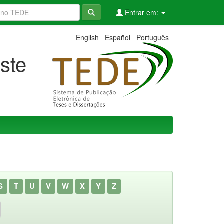
Entrar em:
English
Español
Português
ste
S
T
U
V
W
X
Y
Z