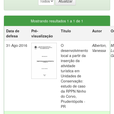
Mostrando resultados 1 a 1 de 1
Data de
Pré-
Título
Autor
O
defesa
visualização
31-Ago-2016
O
Alberton,
M
desenvolvimento
Vanessa
Lu
local a partir da
G
inserção da
atividade
turística em
Unidades de
Conservação:
estudo de caso
da RPPN Ninho
do Corvo,
Prudentópolis -
PR