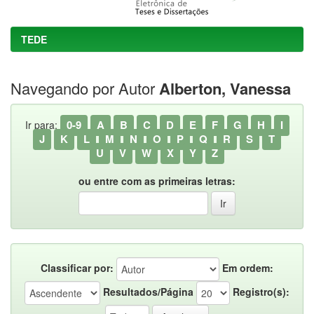
TEDE
Navegando por Autor
Alberton, Vanessa
0-9
A
B
C
D
E
F
G
H
I
Ir para:
J
K
L
M
N
O
P
Q
R
S
T
U
V
W
X
Y
Z
ou entre com as primeiras letras:
Classificar por:
Em ordem:
Resultados/Página
Registro(s):