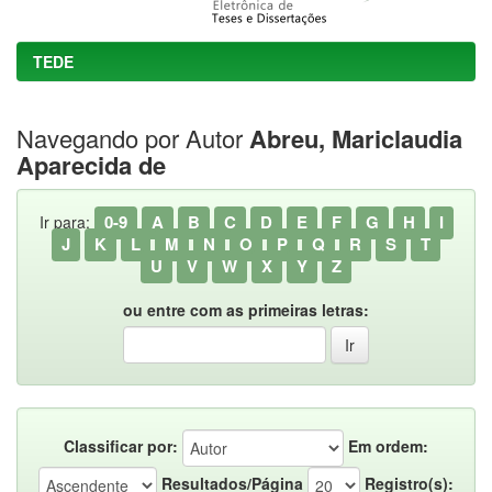
TEDE
Navegando por Autor
Abreu, Mariclaudia
Aparecida de
0-9
A
B
C
D
E
F
G
H
I
Ir para:
J
K
L
M
N
O
P
Q
R
S
T
U
V
W
X
Y
Z
ou entre com as primeiras letras:
Classificar por:
Em ordem:
Resultados/Página
Registro(s):