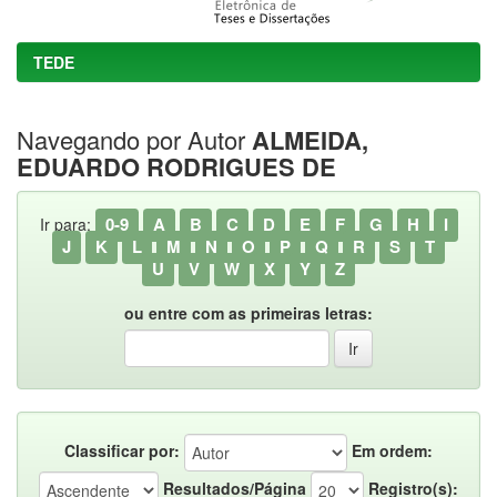
TEDE
Navegando por Autor
ALMEIDA,
EDUARDO RODRIGUES DE
0-9
A
B
C
D
E
F
G
H
I
Ir para:
J
K
L
M
N
O
P
Q
R
S
T
U
V
W
X
Y
Z
ou entre com as primeiras letras:
Classificar por:
Em ordem:
Resultados/Página
Registro(s):