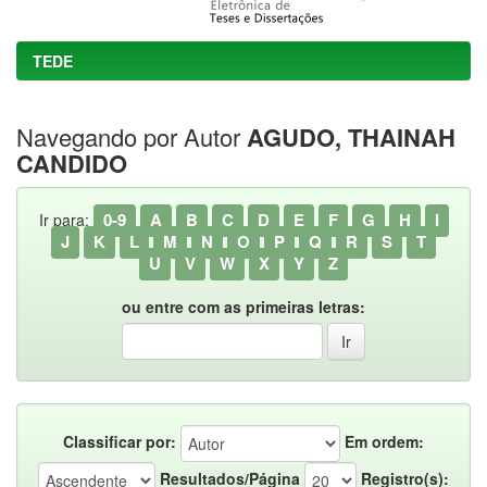
TEDE
Navegando por Autor
AGUDO, THAINAH
CANDIDO
0-9
A
B
C
D
E
F
G
H
I
Ir para:
J
K
L
M
N
O
P
Q
R
S
T
U
V
W
X
Y
Z
ou entre com as primeiras letras:
Classificar por:
Em ordem:
Resultados/Página
Registro(s):