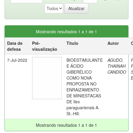
Mostrando resultados 1 a 1 de 1
Data de
Pré-
Título
Autor
defesa
visualização
7-Jul-2022
BIOESTIMULANTE
AGUDO,
P
E ÁCIDO
THAINAH
GIBERÉLICO
CANDIDO
COMO NOVA
PROPOSTA NO
ENRAIZAMENTO
DE MINIESTACAS
DE Ilex
paraguariensis A.
St.-Hill.
Mostrando resultados 1 a 1 de 1