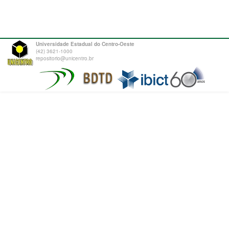
Universidade Estadual do Centro-Oeste
(42) 3621-1000
repositorio@unicentro.br