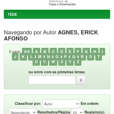
TEDE
Navegando por Autor
AGNES, ERICK
AFONSO
0-9
A
B
C
D
E
F
G
H
I
Ir para:
J
K
L
M
N
O
P
Q
R
S
T
U
V
W
X
Y
Z
ou entre com as primeiras letras:
Classificar por:
Em ordem:
Resultados/Página
Registro(s):