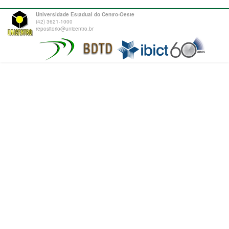
Universidade Estadual do Centro-Oeste
(42) 3621-1000
repositorio@unicentro.br