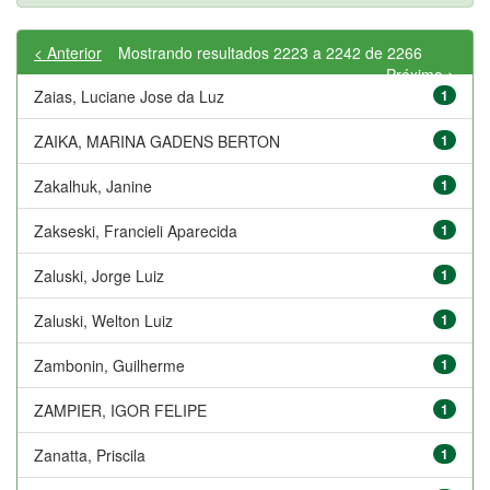
< Anterior
Mostrando resultados 2223 a 2242 de 2266
Próximo >
Zaias, Luciane Jose da Luz
1
ZAIKA, MARINA GADENS BERTON
1
Zakalhuk, Janine
1
Zakseski, Francieli Aparecida
1
Zaluski, Jorge Luiz
1
Zaluski, Welton Luiz
1
Zambonin, Guilherme
1
ZAMPIER, IGOR FELIPE
1
Zanatta, Priscila
1