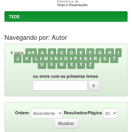
TEDE
Navegando por: Autor
0-9
A
B
C
D
E
F
G
H
I
Ir para:
J
K
L
M
N
O
P
Q
R
S
T
U
V
W
X
Y
Z
ou entre com as primeiras letras:
Ordem:
Resultados/Página