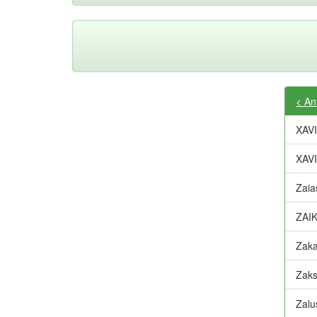
< An
XAV
XAV
Zaia
ZAI
Zaka
Zaks
Zalu