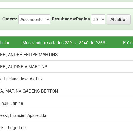
Ordem:
Resultados/Página
terior
Mostrando resultados 2221 a 2240 de 2266
Próx
IER, ANDRÉ FELIPE MARTINS
IER, AUDINEIA MARTINS
s, Luciane Jose da Luz
KA, MARINA GADENS BERTON
lhuk, Janine
eski, Francieli Aparecida
ski, Jorge Luiz