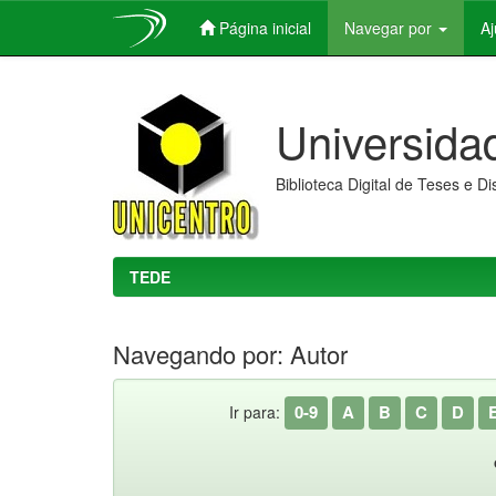
Página inicial
Navegar por
A
Skip
navigation
Universida
Biblioteca Digital de Teses e D
TEDE
Navegando por: Autor
0-9
A
B
C
D
Ir para: