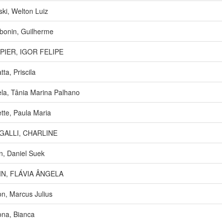
ski, Welton Luiz
onin, Guilherme
PIER, IGOR FELIPE
ta, Priscila
la, Tânia Marina Palhano
tte, Paula Maria
GALLI, CHARLINE
n, Daniel Suek
IN, FLÁVIA ÂNGELA
n, Marcus Julius
na, Bianca