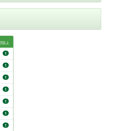
imo >
1
1
1
1
1
1
1