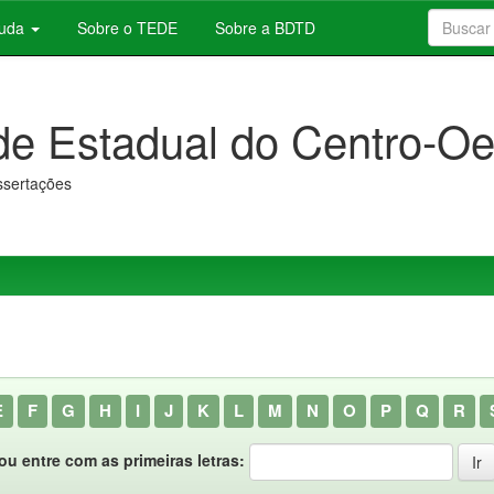
juda
Sobre o TEDE
Sobre a BDTD
de Estadual do Centro-Oe
issertações
E
F
G
H
I
J
K
L
M
N
O
P
Q
R
ou entre com as primeiras letras: