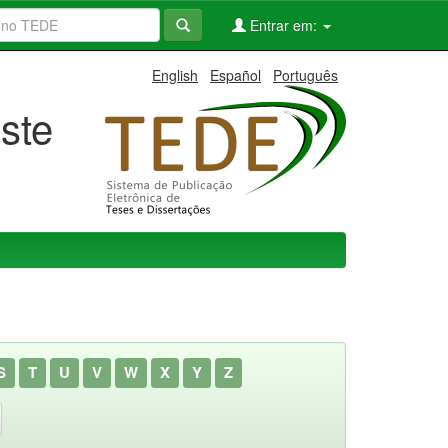
Entrar em:
English
Español
Português
ste
S
T
U
V
W
X
Y
Z