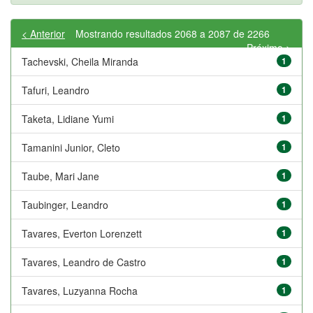
< Anterior
Mostrando resultados 2068 a 2087 de 2266
Próximo >
Tachevski, Cheila Miranda
1
Tafuri, Leandro
1
Taketa, Lidiane Yumi
1
Tamanini Junior, Cleto
1
Taube, Mari Jane
1
Taubinger, Leandro
1
Tavares, Everton Lorenzett
1
Tavares, Leandro de Castro
1
Tavares, Luzyanna Rocha
1