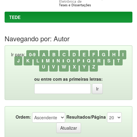
TEDE
Navegando por: Autor
0-9
A
B
C
D
E
F
G
H
I
Ir para:
J
K
L
M
N
O
P
Q
R
S
T
U
V
W
X
Y
Z
ou entre com as primeiras letras:
Ordem:
Resultados/Página