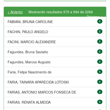
< Anterior
Mostrando resultados 575 a 594 de 2266
Próximo >
FABIANI, BRUNA CAROLINE
1
FACHIN, PAULO ANGELO
1
FACINI, MARCIO ALEXANDRE
1
Fagundes, Bruna Saviatto
1
Fagundes, Marcos Augusto
1
Faria, Felipe Nascimento de
1
FARIA, TAINARA APARECIDA LOTOSKI
1
FARIAS, ANTONIO MARCOS FONSECA DE
1
FARIAS, RENATA ALMEIDA
1