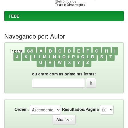
TEDE
Navegando por: Autor
0-9
A
B
C
D
E
F
G
H
I
Ir para:
J
K
L
M
N
O
P
Q
R
S
T
U
V
W
X
Y
Z
ou entre com as primeiras letras:
Ordem:
Resultados/Página