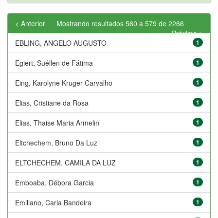
< Anterior
Mostrando resultados 560 a 579 de 2266
Próximo >
EBLING, ANGELO AUGUSTO
1
Egiert, Suéllen de Fátima
1
Eing, Karolyne Kruger Carvalho
1
Elias, Cristiane da Rosa
1
Elias, Thaise Maria Armelin
1
Eltchechem, Bruno Da Luz
1
ELTCHECHEM, CAMILA DA LUZ
1
Emboaba, Débora Garcia
1
Emiliano, Carla Bandeira
1