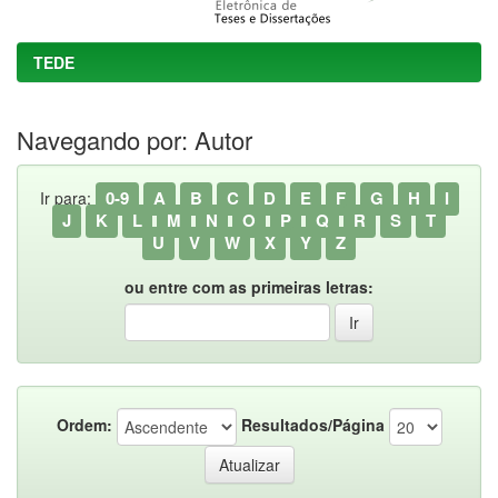
TEDE
Navegando por: Autor
0-9
A
B
C
D
E
F
G
H
I
Ir para:
J
K
L
M
N
O
P
Q
R
S
T
U
V
W
X
Y
Z
ou entre com as primeiras letras:
Ordem:
Resultados/Página