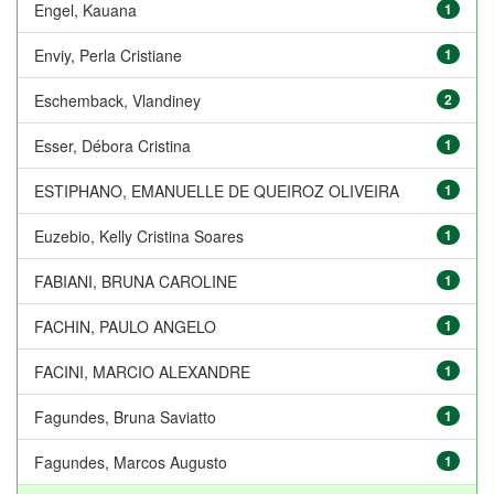
Engel, Kauana
1
Enviy, Perla Cristiane
1
Eschemback, Vlandiney
2
Esser, Débora Cristina
1
ESTIPHANO, EMANUELLE DE QUEIROZ OLIVEIRA
1
Euzebio, Kelly Cristina Soares
1
FABIANI, BRUNA CAROLINE
1
FACHIN, PAULO ANGELO
1
FACINI, MARCIO ALEXANDRE
1
Fagundes, Bruna Saviatto
1
Fagundes, Marcos Augusto
1