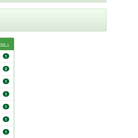
imo >
1
2
1
1
1
1
1