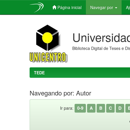
Página inicial
Navegar por
A
Skip
navigation
Universida
Biblioteca Digital de Teses e D
TEDE
Navegando por: Autor
0-9
A
B
C
D
Ir para: