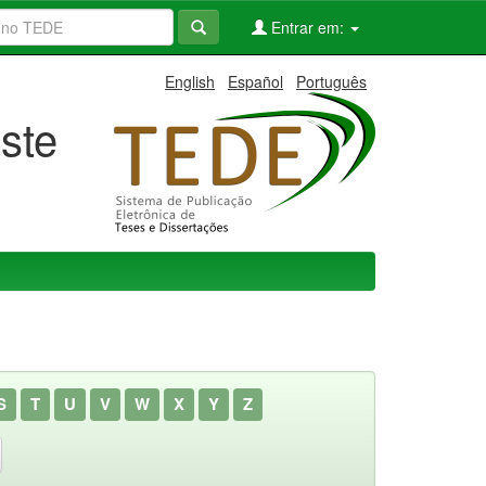
Entrar em:
English
Español
Português
ste
S
T
U
V
W
X
Y
Z