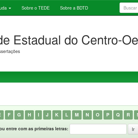
juda
Sobre o TEDE
Sobre a BDTD
de Estadual do Centro-Oe
issertações
E
F
G
H
I
J
K
L
M
N
O
P
Q
R
ou entre com as primeiras letras: