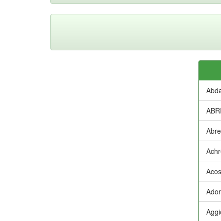
Abda
ABR
Abre
Achr
Acos
Ador
Aggi