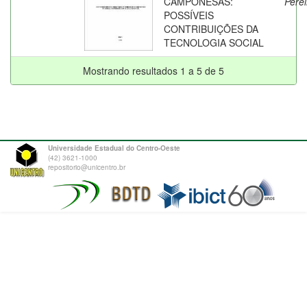
CAMPONESAS:
Perei
POSSÍVEIS
CONTRIBUIÇÕES DA
TECNOLOGIA SOCIAL
Mostrando resultados 1 a 5 de 5
Universidade Estadual do Centro-Oeste
(42) 3621-1000
repositorio@unicentro.br