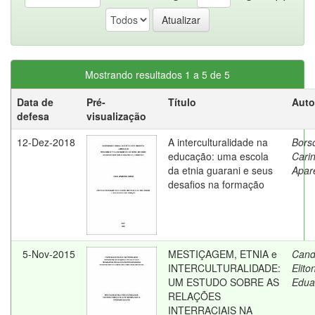
Mostrando resultados 1 a 5 de 5
Data de
Pré-
Título
Auto
defesa
visualização
12-Dez-2018
A interculturalidade na
Borso
educação: uma escola
Cari
da etnia guarani e seus
Apar
desafios na formação
5-Nov-2015
MESTIÇAGEM, ETNIA e
Cand
INTERCULTURALIDADE:
Elito
UM ESTUDO SOBRE AS
Edua
RELAÇÕES
INTERRACIAIS NA