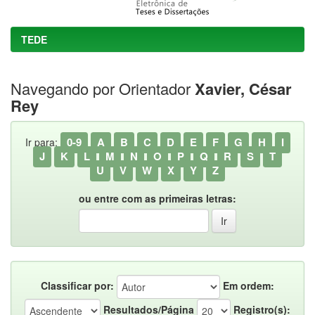
TEDE
Navegando por Orientador
Xavier, César
Rey
0-9
A
B
C
D
E
F
G
H
I
Ir para:
J
K
L
M
N
O
P
Q
R
S
T
U
V
W
X
Y
Z
ou entre com as primeiras letras:
Classificar por:
Em ordem:
Resultados/Página
Registro(s):