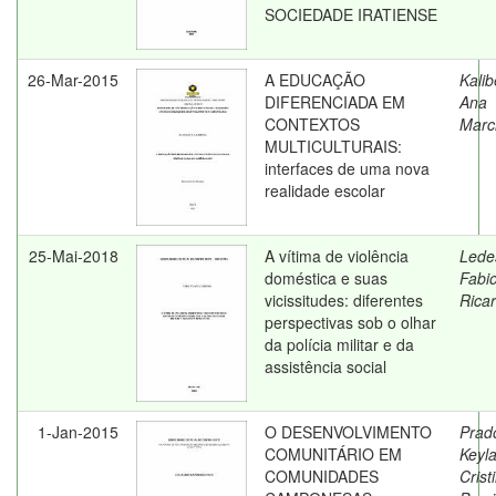
SOCIEDADE IRATIENSE
26-Mar-2015
A EDUCAÇÃO
Kalib
DIFERENCIADA EM
Ana
CONTEXTOS
Marc
MULTICULTURAIS:
interfaces de uma nova
realidade escolar
25-Mai-2018
A vítima de violência
Lede
doméstica e suas
Fabi
vicissitudes: diferentes
Rica
perspectivas sob o olhar
da polícia militar e da
assistência social
1-Jan-2015
O DESENVOLVIMENTO
Prad
COMUNITÁRIO EM
Keyl
COMUNIDADES
Crist