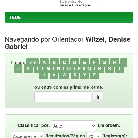
TEDE
Navegando por Orientador
Witzel, Denise
Gabriel
0-9
A
B
C
D
E
F
G
H
I
Ir para:
J
K
L
M
N
O
P
Q
R
S
T
U
V
W
X
Y
Z
ou entre com as primeiras letras:
Classificar por:
Em ordem:
Resultados/Página
Registro(s):