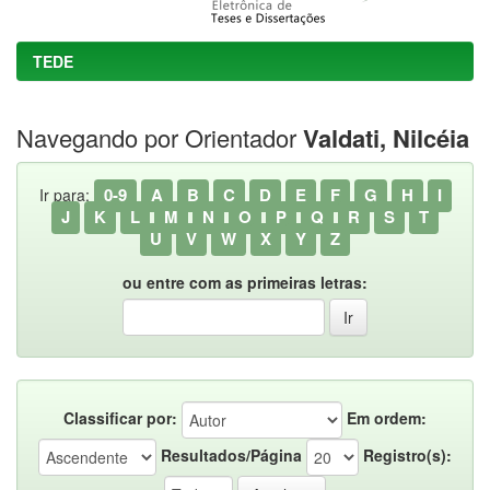
TEDE
Navegando por Orientador
Valdati, Nilcéia
0-9
A
B
C
D
E
F
G
H
I
Ir para:
J
K
L
M
N
O
P
Q
R
S
T
U
V
W
X
Y
Z
ou entre com as primeiras letras:
Classificar por:
Em ordem:
Resultados/Página
Registro(s):