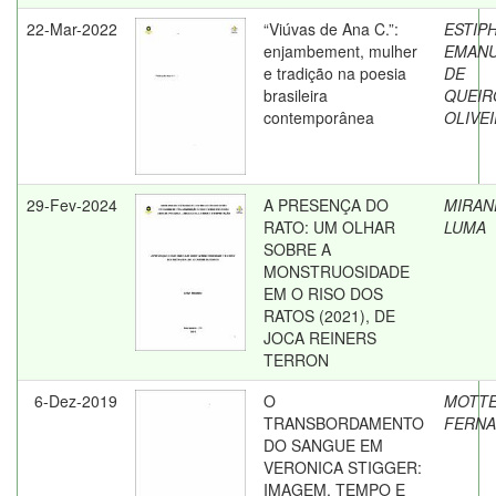
22-Mar-2022
“Viúvas de Ana C.”:
ESTIP
enjambement, mulher
EMANU
e tradição na poesia
DE
brasileira
QUEIR
contemporânea
OLIVE
29-Fev-2024
A PRESENÇA DO
MIRAN
RATO: UM OLHAR
LUMA
SOBRE A
MONSTRUOSIDADE
EM O RISO DOS
RATOS (2021), DE
JOCA REINERS
TERRON
6-Dez-2019
O
MOTTE
TRANSBORDAMENTO
FERNA
DO SANGUE EM
VERONICA STIGGER:
IMAGEM, TEMPO E