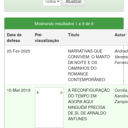
Mostrando resultados 1 a 9 de 9
Data de
Pré-
Título
Autor
defesa
visualização
25-Fev-2025
NARRATIVAS QUE
Andrad
CONVIVEM: O MANTO
Vaness
DA NOITE E OS
Ferreir
CAMINHOS DO
ROMANCE
CONTEMPORÂNEO
15-Mar-2019
A RECONFIGURAÇÃO
Corrêa
DO TEMPO EM
Karolin
AGORA AQUI
Zampi
NINGUÉM PRECISA
DE SI, DE ARNALDO
ANTUNES