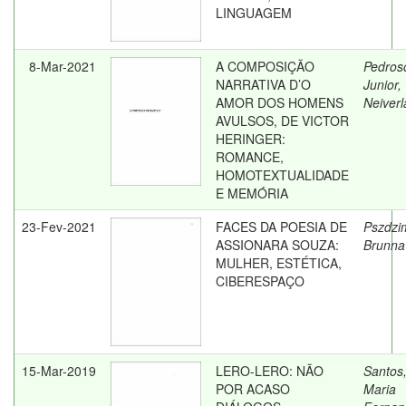
LINGUAGEM
8-Mar-2021
A COMPOSIÇÃO
Pedros
NARRATIVA D’O
Junior,
AMOR DOS HOMENS
Neiverl
AVULSOS, DE VICTOR
HERINGER:
ROMANCE,
HOMOTEXTUALIDADE
E MEMÓRIA
23-Fev-2021
FACES DA POESIA DE
Pszdzim
ASSIONARA SOUZA:
Brunna
MULHER, ESTÉTICA,
CIBERESPAÇO
15-Mar-2019
LERO-LERO: NÃO
Santos
POR ACASO
Maria