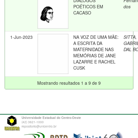
DIÁLOGOS
Fernan
POÉTICOS EM
dos
CACASO
1-Jun-2023
NA VOZ DE UMA MÃE:
SITTA,
A ESCRITA DA
GABRI
MATERNIDADE NAS
DAL B
MEMÓRIAS DE JANE
LAZARRE E RACHEL
CUSK
Mostrando resultados 1 a 9 de 9
Universidade Estadual do Centro-Oeste
(42) 3621-1000
repositorio@unicentro.br