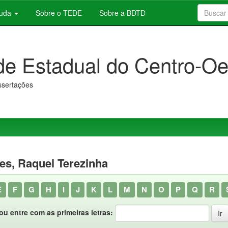
juda
Sobre o TEDE
Sobre a BDTD
de Estadual do Centro-Oe
issertações
es, Raquel Terezinha
E
F
G
H
I
J
K
L
M
N
O
P
Q
R
ou entre com as primeiras letras: