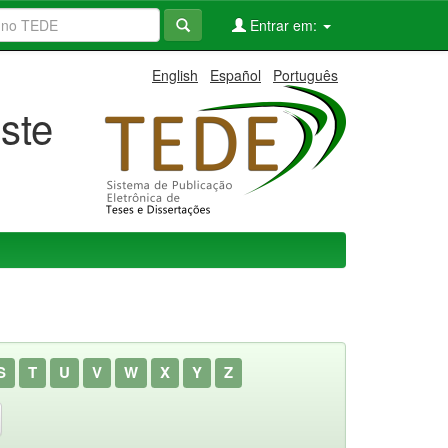
Entrar em:
English
Español
Português
ste
S
T
U
V
W
X
Y
Z