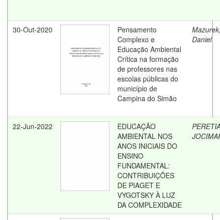
30-Out-2020
Pensamento
Mazurek
Complexo e
Daniel
Educação Ambiental
Crítica na formação
de professores nas
escolas públicas do
município de
Campina do Simão
22-Jun-2022
EDUCAÇÃO
PERETI
AMBIENTAL NOS
JOCIMA
ANOS INICIAIS DO
ENSINO
FUNDAMENTAL:
CONTRIBUIÇÕES
DE PIAGET E
VYGOTSKY À LUZ
DA COMPLEXIDADE