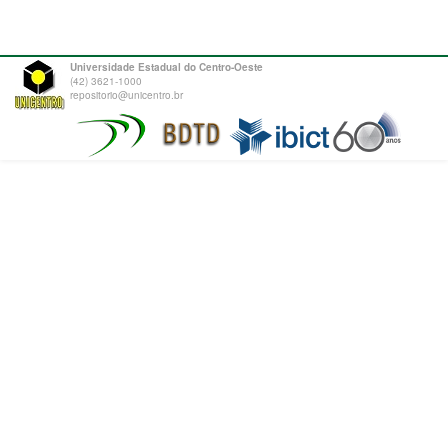
Universidade Estadual do Centro-Oeste
(42) 3621-1000
repositorio@unicentro.br