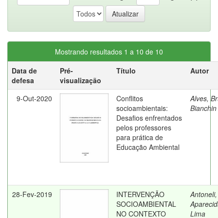
Mostrando resultados 1 a 10 de 10
Data de
Pré-
Título
Autor
defesa
visualização
9-Out-2020
Conflitos
Alves, B
socioambientais:
Bianchin
Desafios enfrentados
pelos professores
para prática de
Educação Ambiental
28-Fev-2019
INTERVENÇÃO
Antoneli, 
SOCIOAMBIENTAL
Aparecid
NO CONTEXTO
Lima