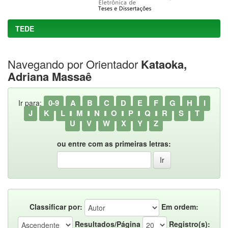
TEDE
Navegando por Orientador
Kataoka,
Adriana Massaê
0-9
A
B
C
D
E
F
G
H
I
Ir para:
J
K
L
M
N
O
P
Q
R
S
T
U
V
W
X
Y
Z
ou entre com as primeiras letras:
Classificar por:
Em ordem:
Resultados/Página
Registro(s):