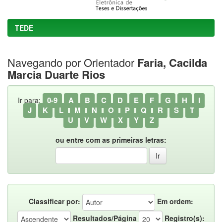
TEDE
Navegando por Orientador
Faria, Cacilda
Marcia Duarte Rios
0-9
A
B
C
D
E
F
G
H
I
Ir para:
J
K
L
M
N
O
P
Q
R
S
T
U
V
W
X
Y
Z
ou entre com as primeiras letras:
Classificar por:
Em ordem:
Resultados/Página
Registro(s):