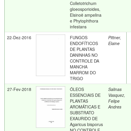
Colletotrichum
gloeosporioides,
Elsinoë ampelina
e Phytophthora
infestans
22-Dez-2016
FUNGOS
Pittner,
ENDOFÍTICOS
Elaine
DE PLANTAS
DANINHAS NO
CONTROLE DA
MANCHA
MARROM DO
TRIGO
27-Fev-2018
ÓLEOS
Salinas
ESSENCIAIS DE
Vasquez,
PLANTAS
Felipe
AROMÁTICAS E
Andres
SUBSTRATO
EXAURIDO DE
Agaricus bisporus
NO CONTROLE