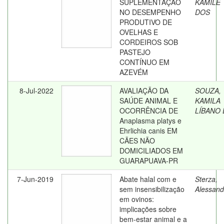
SUPLEMENTAÇÃO
KAMILE
NO DESEMPENHO
DOS
PRODUTIVO DE
OVELHAS E
CORDEIROS SOB
PASTEJO
CONTÍNUO EM
AZEVÉM
8-Jul-2022
AVALIAÇÃO DA
SOUZA,
SAÚDE ANIMAL E
KAMILA
OCORRÊNCIA DE
LÍBANO 
Anaplasma platys e
Ehrlichia canis EM
CÃES NÃO
DOMICILIADOS EM
GUARAPUAVA-PR
7-Jun-2019
Abate halal com e
Sterza,
sem insensibilização
Alessand
em ovinos:
implicações sobre
bem-estar animal e a