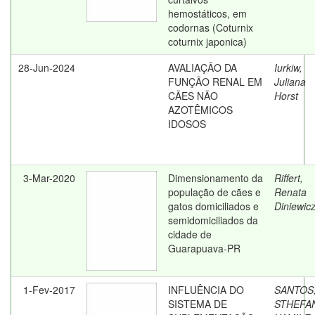
hemostáticos, em
codornas (Coturnix
coturnix japonica)
28-Jun-2024
AVALIAÇÃO DA
Iurkiw,
FUNÇÃO RENAL EM
Juliana
CÃES NÃO
Horst
AZOTÊMICOS
IDOSOS
3-Mar-2020
Dimensionamento da
Riffert,
população de cães e
Renata
gatos domiciliados e
Diniewic
semidomiciliados da
cidade de
Guarapuava-PR
1-Fev-2017
INFLUÊNCIA DO
SANTOS
SISTEMA DE
STHEFA