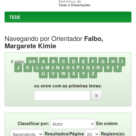
TEDE
Navegando por Orientador
Falbo,
Margarete Kimie
0-9
A
B
C
D
E
F
G
H
I
Ir para:
J
K
L
M
N
O
P
Q
R
S
T
U
V
W
X
Y
Z
ou entre com as primeiras letras:
Classificar por:
Em ordem:
Resultados/Página
Registro(s):