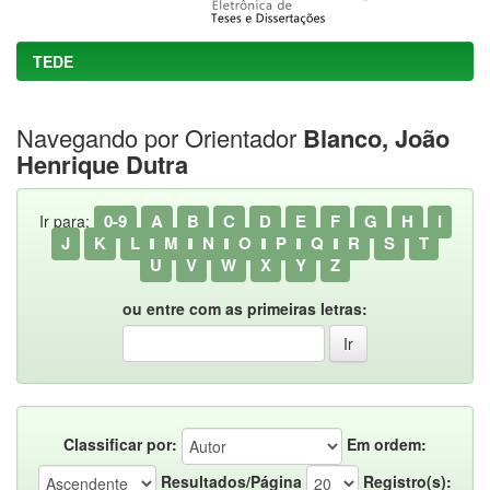
TEDE
Navegando por Orientador
Blanco, João
Henrique Dutra
0-9
A
B
C
D
E
F
G
H
I
Ir para:
J
K
L
M
N
O
P
Q
R
S
T
U
V
W
X
Y
Z
ou entre com as primeiras letras:
Classificar por:
Em ordem:
Resultados/Página
Registro(s):