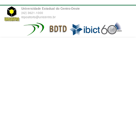
Universidade Estadual do Centro-Oeste
(42) 3621-1000
repositorio@unicentro.br