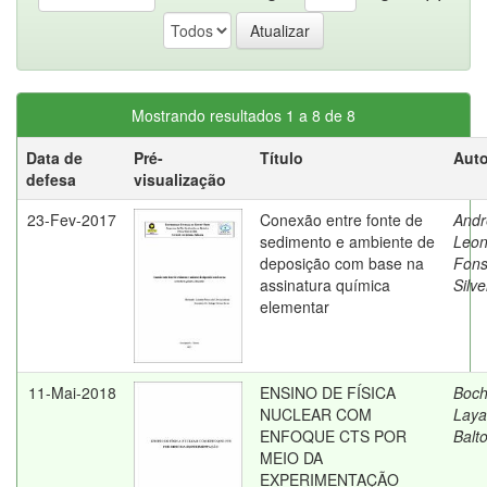
Mostrando resultados 1 a 8 de 8
Data de
Pré-
Título
Auto
defesa
visualização
23-Fev-2017
Conexão entre fonte de
Andr
sedimento e ambiente de
Leon
deposição com base na
Fons
assinatura química
Silve
elementar
11-Mai-2018
ENSINO DE FÍSICA
Boch
NUCLEAR COM
Laya
ENFOQUE CTS POR
Balt
MEIO DA
EXPERIMENTAÇÃO