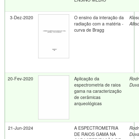
3-Dez-2020
O ensino da interação da
Klos
radiação com a matéria -
Allis
curva de Bragg
20-Fev-2020
Aplicação da
Rodr
espectrometria de raios
Duva
gama na caracterização
de cerâmicas
arqueológicas
21-Jun-2024
A ESPECTROMETRIA
Rodr
DE RAIOS GAMA NA
Duva