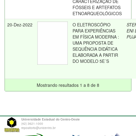
CARACTERIZAÇÃO DE
FÓSSEIS E ARTEFATOS
ETNOARQUEOLÓGICOS
20-Dez-2022
O ELETROSCÓPIO
STE
PARA EXPERIÊNCIAS
ENI
EM FÍSICA MODERNA :
PUJ
UMA PROPOSTA DE
SEQUÊNCIA DIDÁTICA
ELABORADA A PARTIR
DO MODELO 5E´S
Mostrando resultados 1 a 8 de 8
Universidade Estadual do Centro-Oeste
(42) 3621-1000
repositorio@unicentro.br