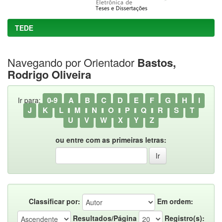
TEDE
Navegando por Orientador
Bastos,
Rodrigo Oliveira
0-9
A
B
C
D
E
F
G
H
I
Ir para:
J
K
L
M
N
O
P
Q
R
S
T
U
V
W
X
Y
Z
ou entre com as primeiras letras:
Classificar por:
Em ordem:
Resultados/Página
Registro(s):