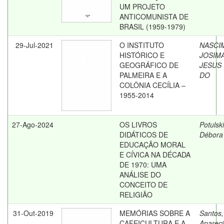
UM PROJETO
ANTICOMUNISTA DE
BRASIL (1959-1979)
29-Jul-2021
O INSTITUTO
NASCI
HISTÓRICO E
JOSIM
GEOGRÁFICO DE
JESUS
PALMEIRA E A
DO
COLÔNIA CECÍLIA –
1955-2014
27-Ago-2024
OS LIVROS
Potulski
DIDÁTICOS DE
Débora
EDUCAÇÃO MORAL
E CÍVICA NA DÉCADA
DE 1970: UMA
ANÁLISE DO
CONCEITO DE
RELIGIÃO
31-Out-2019
MEMÓRIAS SOBRE A
Santos,
CAFEICULTURA E A
Aparec