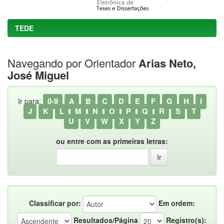
TEDE
Navegando por Orientador
Arias Neto,
José Miguel
0-9
A
B
C
D
E
F
G
H
I
Ir para:
J
K
L
M
N
O
P
Q
R
S
T
U
V
W
X
Y
Z
ou entre com as primeiras letras:
Classificar por:
Em ordem:
Resultados/Página
Registro(s):