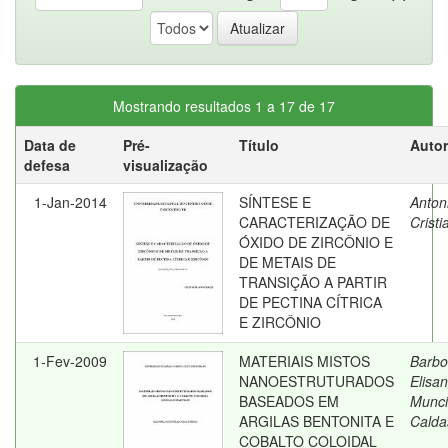
Mostrando resultados 1 a 17 de 17
Data de
Pré-
Título
Autor
defesa
visualização
1-Jan-2014
SÍNTESE E
Antoni
CARACTERIZAÇÃO DE
Cristi
ÓXIDO DE ZIRCÔNIO E
DE METAIS DE
TRANSIÇÃO A PARTIR
DE PECTINA CÍTRICA
E ZIRCÔNIO
1-Fev-2009
MATERIAIS MISTOS
Barbo
NANOESTRUTURADOS
Elisa
BASEADOS EM
Muncin
ARGILAS BENTONITA E
Calda
COBALTO COLOIDAL