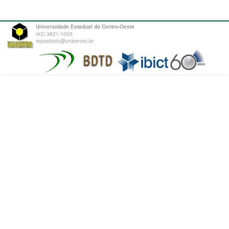
Universidade Estadual do Centro-Oeste
(42) 3621-1000
repositorio@unicentro.br