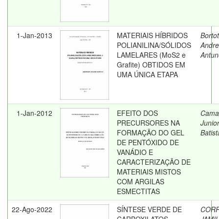
1-Jan-2013
MATERIAIS HÍBRIDOS
Bortot
POLIANILINA/SÓLIDOS
Andre
LAMELARES (MoS2 e
Antun
Grafite) OBTIDOS EM
UMA ÚNICA ETAPA
1-Jan-2012
EFEITO DOS
Cama
PRECURSORES NA
Junior
FORMAÇÃO DO GEL
Batist
DE PENTÓXIDO DE
VANÁDIO E
CARACTERIZAÇÃO DE
MATERIAIS MISTOS
COM ARGILAS
ESMECTITAS
22-Ago-2022
SÍNTESE VERDE DE
CORR