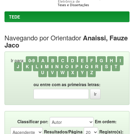
TEDE
Navegando por Orientador
Anaissi, Fauze
Jaco
0-9
A
B
C
D
E
F
G
H
I
Ir para:
J
K
L
M
N
O
P
Q
R
S
T
U
V
W
X
Y
Z
ou entre com as primeiras letras:
Classificar por:
Em ordem:
Resultados/Página
Registro(s):