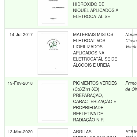
HIDRÓXIDO DE
NÍQUEL APLICADOS A
ELETROCATÁLISE
14-Jul-2017
MATERIAIS MISTOS
Nunes
ELETROATIVOS
Cícer
LIOFILIZADOS
Venân
APLICADOS NA
ELETROCATÁLISE DE
ÁLCOOIS E UREIA
19-Fev-2018
PIGMENTOS VERDES
Primo,
(CoXZn1-XO):
de Oli
PREPARAÇÃO,
CARACTERIZAÇÃO E
PROPRIEDADE
REFLETIVA DE
RADIAÇÃO NIR
13-Mar-2020
ARGILAS
RODR