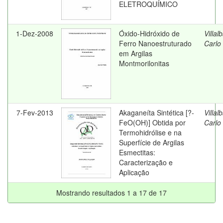
ELETROQUÍMICO
1-Dez-2008
Óxido-Hidróxido de
Villal
Ferro Nanoestruturado
Carlo
em Argilas
Montmorilonitas
7-Fev-2013
Akaganeíta Sintética [?-
Villal
FeO(OH)] Obtida por
Carlo
Termohidrólise e na
Superfície de Argilas
Esmectitas:
Caracterização e
Aplicação
Mostrando resultados 1 a 17 de 17