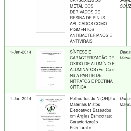
CARBOXILATOS
JAMI
METÁLICOS
SOU
DERIVADOS DE
RESINA DE PINUS
APLICADOS COMO
PIGMENTOS
ANTIBACTERIANOS E
ANTIVIRAIS
1-Jan-2014
SÍNTESE E
Dalpa
CARACTERIZAÇÃO DE
Maria
ÓXIDO DE ALUMÍNIO E
ALUMINATOS (Fe, Co e
Ni) A PARTIR DE
NITRATOS E PECTINA
CÍTRICA
1-Jan-2014
Polimorfos de Ni(OH)2 e
Dancz
Materiais Mistos
Marin
Eletroativos Baseados
em Argilas Esmectitas:
Caracterização
Estrutural e