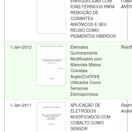
ENRIQUECIDAS COM
ITAM
ÍONS FÉRRICOS PARA
ANTO
REMOÇÃO DE
CORANTES
ANIÔNICOS E SEU
REUSO COMO
PIGMENTOS HÍBRIDOS
1-Jan-2012
Eletrodos
Roloff
Quimicamente
Modificados com
Materiais Mistos
Coloidais
Argila/[CoOOH]
Utilizados Como
Sensores
Eletroquímicos
1-Jan-2011
APLICAÇÃO DE
Stadn
ELETRODOS
André
MODIFICADOS COM
COBALTO COMO
SENSOR