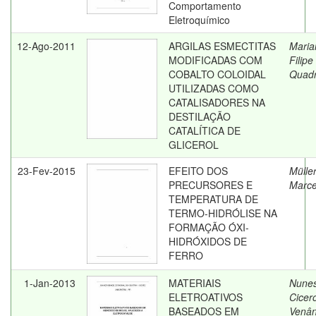
Comportamento
Eletroquímico
12-Ago-2011
ARGILAS ESMECTITAS
Maria
MODIFICADAS COM
Filipe
COBALTO COLOIDAL
Quad
UTILIZADAS COMO
CATALISADORES NA
DESTILAÇÃO
CATALÍTICA DE
GLICEROL
23-Fev-2015
EFEITO DOS
Müller
PRECURSORES E
Marce
TEMPERATURA DE
TERMO-HIDRÓLISE NA
FORMAÇÃO ÓXI-
HIDRÓXIDOS DE
FERRO
1-Jan-2013
MATERIAIS
Nunes
ELETROATIVOS
Cicer
BASEADOS EM
Venân