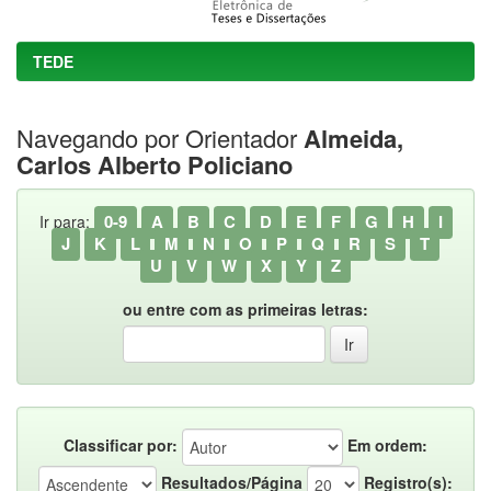
TEDE
Navegando por Orientador
Almeida,
Carlos Alberto Policiano
0-9
A
B
C
D
E
F
G
H
I
Ir para:
J
K
L
M
N
O
P
Q
R
S
T
U
V
W
X
Y
Z
ou entre com as primeiras letras:
Classificar por:
Em ordem:
Resultados/Página
Registro(s):