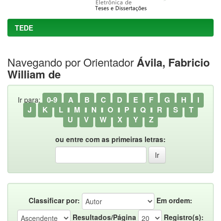
TEDE
Navegando por Orientador
Ávila, Fabricio
William de
0-9
A
B
C
D
E
F
G
H
I
Ir para:
J
K
L
M
N
O
P
Q
R
S
T
U
V
W
X
Y
Z
ou entre com as primeiras letras:
Classificar por:
Em ordem:
Resultados/Página
Registro(s):