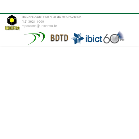
Universidade Estadual do Centro-Oeste
(42) 3621-1000
repositorio@unicentro.br