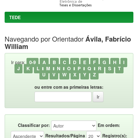
TEDE
Navegando por Orientador
Ávila, Fabrício
William
0-9
A
B
C
D
E
F
G
H
I
Ir para:
J
K
L
M
N
O
P
Q
R
S
T
U
V
W
X
Y
Z
ou entre com as primeiras letras:
Classificar por:
Em ordem:
Resultados/Página
Registro(s):