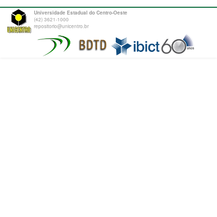
Universidade Estadual do Centro-Oeste
(42) 3621-1000
repositorio@unicentro.br