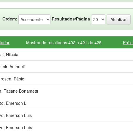
Ordem:
Resultados/Página
terior
Mostrando resultados 402 a 421 de 425
Próx
ti, Nilcéia
emir, Antoneli
resen, Fábio
a, Tatiane Bonametti
zo, Emerson L.
zo, Emerson Luis
zo, Emerson Luís