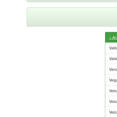
< An
Valda
Vald
Vand
Veig
Velo
Velo
Velo