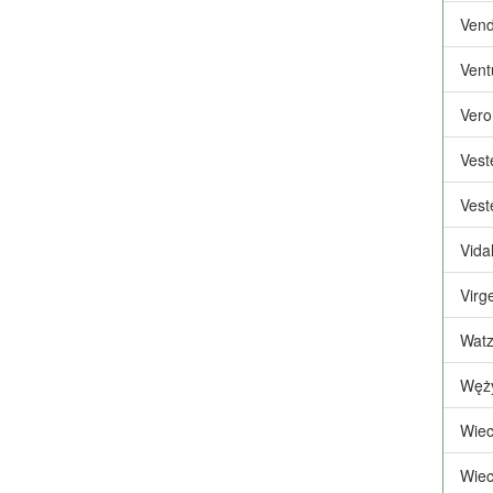
Vend
Vent
Vero
Vest
Vest
Vida
Virg
Watz
Węży
Wiec
Wiec