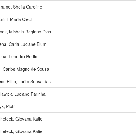
rame, Sheila Caroline
urini, Maria Cleci
nez, Michele Regiane Dias
ena, Carla Luciane Blum
ena, Leandro Redin
l, Carlos Magno de Sousa
ens Filho, Jorim Sousa das
lawick, Luciano Farinha
k, Piotr
heteck, Giovana Katie
heteck, Giovana Kátie