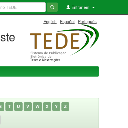
Entrar em:
English
Español
Português
ste
S
T
U
V
W
X
Y
Z