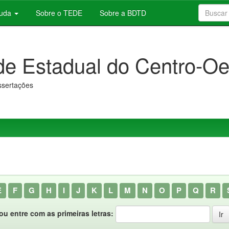
juda
Sobre o TEDE
Sobre a BDTD
de Estadual do Centro-Oe
issertações
E
F
G
H
I
J
K
L
M
N
O
P
Q
R
ou entre com as primeiras letras: