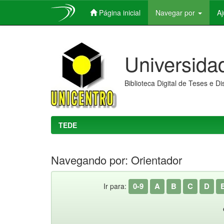
Página inicial
Navegar por
A
Skip
navigation
Universida
Biblioteca Digital de Teses e D
TEDE
Navegando por: Orientador
0-9
A
B
C
D
Ir para: