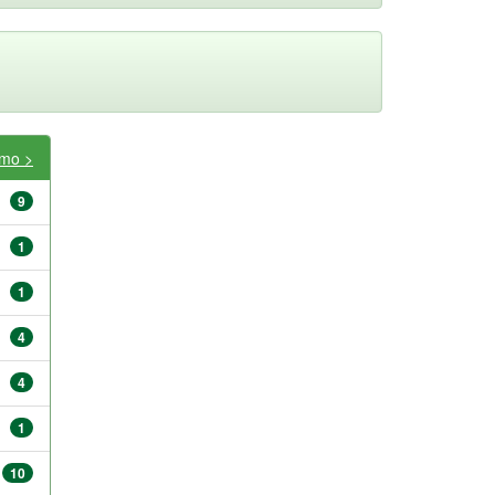
imo >
9
1
1
4
4
1
10