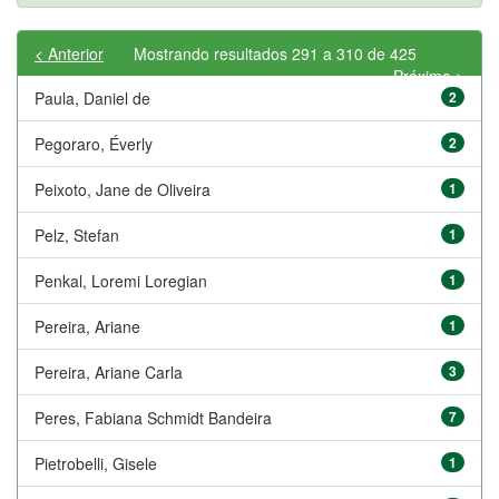
< Anterior
Mostrando resultados 291 a 310 de 425
Próximo >
Paula, Daniel de
2
Pegoraro, Éverly
2
Peixoto, Jane de Oliveira
1
Pelz, Stefan
1
Penkal, Loremi Loregian
1
Pereira, Ariane
1
Pereira, Ariane Carla
3
Peres, Fabiana Schmidt Bandeira
7
Pietrobelli, Gisele
1